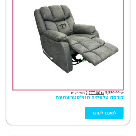
2,777.00
₪
3,330.00
₪
כולל מע"מ
כורסת טלוויזיה מנצ'סטר עמינח
למעבר למוצר