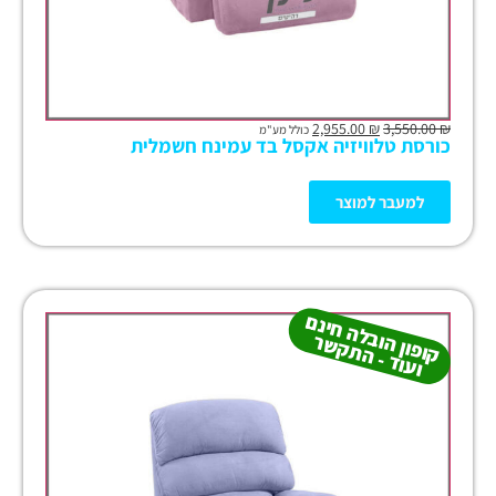
2,955.00
₪
3,550.00
₪
כולל מע"מ
כורסת טלוויזיה אקסל בד עמינח חשמלית
למעבר למוצר
קו
פון
ב
ל
ה
חינ
ם
ו
עו
ד -
ה
ת
ק
ש
הו
ר