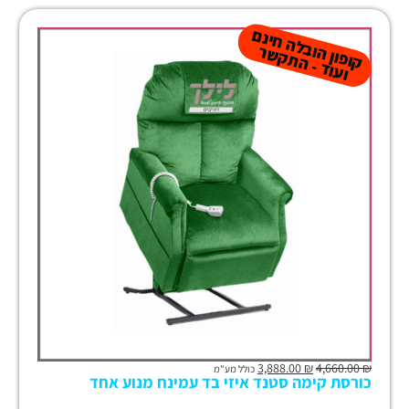
קו
פון
ב
ל
ה
חינ
ם
ו
עו
ד -
ה
ת
ק
ש
הו
ר
3,888.00
₪
4,660.00
₪
כולל מע"מ
כורסת קימה סטנד איזי בד עמינח מנוע אחד