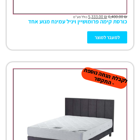
5,333.00
₪
6,400.00
₪
כולל מע"מ
כורסת קימה פרומושיין ויניל עמינח מנוע אחד
למעבר למוצר
ל
ק
ב
ת
הנ
ח
ה נו
ס
פ
ת
-
ה
ת
ק
ש
ל
ר