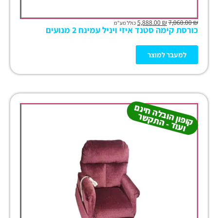
5,888.00
₪
7,060.00
₪
כולל מע"מ
כורסת קימה סטנד איזי ויניל עמינח 2 מנועים
למעבר למוצר
קו
פון
ב
ל
ה
חינ
ם
ו
עו
ד -
ה
ת
ק
ש
הו
ר