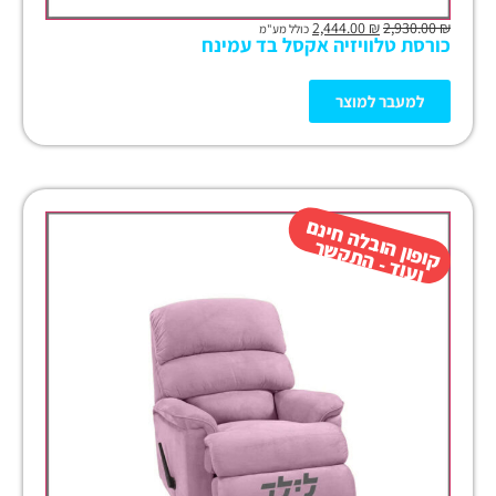
2,444.00
₪
2,930.00
₪
כולל מע"מ
כורסת טלוויזיה אקסל בד עמינח
למעבר למוצר
קו
פון
ב
ל
ה
חינ
ם
ו
עו
ד -
ה
ת
ק
ש
הו
ר