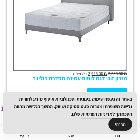
2,955.00
₪
3,550.00
₪
כולל מע"מ
מזרון זוגי דגם לוטוס עמינח מסדרת פוליגב
למעבר למוצר
באתר זה נעשה שימוש בעוגיות וטכנולוגיות איסוף מידע לחוויית
גלישה משופרת ומטרות סטטיסטיקה ושיווק. המשך הגלישה מהווה
הסכמתך
למדיניות הפרטיות
שלנו.
הבנתי
ע
כ
ר
2
2
8
5
ש
”
ח ו
פ
חו
ק
שיו
ת
חנות
עגלה
צור קשר