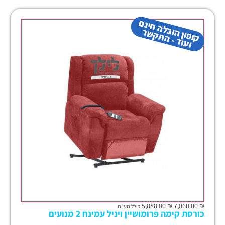
קו
פון
ב
ל
ה
חינ
ם
ו
עו
ד -
ה
ת
ק
ש
הו
ר
5,888.00
₪
7,060.00
₪
כולל מע"מ
כורסת קימה פרומושיין ויניל עמינח 2 מנועים