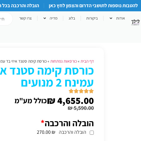
להטבות נוספות לתושבי הדרום והצפון לחץ כאן
הובלה והרכבה בכל 
אודות
ביקורות
בלוג
מדיה
צרו קשר
דף הבית
»
כורסאות נפתחות
»
כורסת קימה סטנד איזי בד עמינח 2 מנ
כורסת קימה סטנד אי
עמינח 2 מנועים
₪
4,655.00
כולל מע"מ
₪
5,590.00
הובלה והרכבה
*
הובלה והרכבה
₪ 270.00