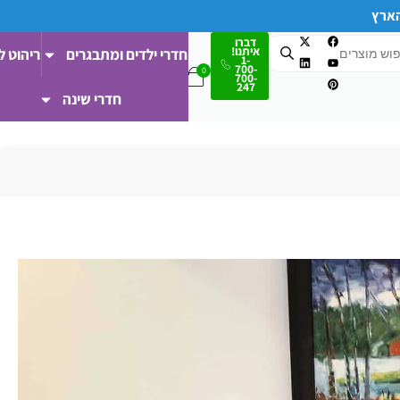
הארץ
דברו
איתנו!
חדרי ילדים ומתבגרים
ריהוט ל
1-
700-
700-
247
חדרי שינה