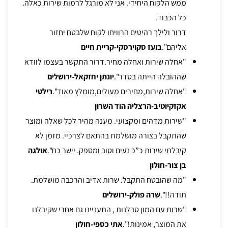
ממש הלקוח היחידי. אני לא מורגל לרמות שירות כאלה.
כל הכבוד.
דרור ולילך רהיטים הרוויחו לקוח שלבטח יחזור
אליהם".
בועז סקוירסקי-קריית חיים
"אחלה שירות ואחלה מחיר.דרור התקשר בעצמו לוודא
שההובלה הייתה בסדר".
יונתן יחזקאל-ירושלים
"אחלה שירות,מחירים מעולים,מומלץ מאוד".
רילטי
אקזקיוטיב-הרצליה הוד השרון
"שירות מדהים ומקצועי. מענה מהיר לכל שאלה ומוצר
שהתקבל בצורה מושלמת בהתאם לצרכיי. מזמן לא
קיבלתי שירות כ”כ נעים וטוב ומספק. יישר כח".
אולגה
בן צור-חולון
"מה שהובטח התקבל. שרות אדיב והרכבה מושלמת.
תודה!!".
שרה פולק-ירושלים
"שרות עם המון סבלנות , התעניינו גם אחרי שקיבלנו
את המוצר, אמינות!".
אתי כספי-חולון