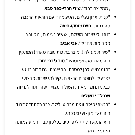
, ממליצה בחום".
שירי הררי-כפר סבא
"קניתי ארון נעליים , הגיע מהר ועם הוראות הרכבה
מפורטות".
חיים מוסקו-חיפה
"נתנו לי שירות מושלם , אנשים נעימים , זול יותר
ממקומות אחרים".
אבי אביב
"שירות מעולה !! מוצר באיכות טובה מאוד ! המתקין
היה מאוד מקצועי ומהיר".
מור ג'רבי-צורן
"הזמנתי שולחן למטבח . התייעצתי עם דרור בנוגע
לצבעים ולחומרים הרצויים . קיבלתי שירות מקצועי
סבלני ונחמד מאוד . השולחן מצויין ויפה ! תודה".
רינה
שנפלד-ירושלים
"רכשתי מיטה זוגית מרהיטי לילך. כבר בהתחלה דרוד
היה מאד מקצועי ואכפתי,
הוא התקשר לתת לי פרטים בטלפון עבור המיטה אותה
רציתי לרכוש.