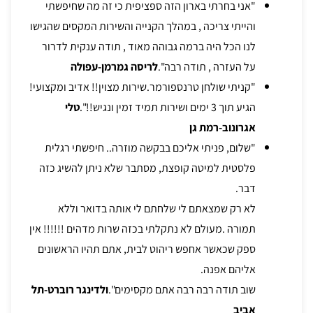
"אני בחרתי בארון הזה ספציפית כי זה מה שחיפשתי
והייתי צריכה , במהלך הקנייה והשירות המקסים שהגישו
לנו הכל היה ברמה גבוהה מאוד , תודה ענקית לדרור
על העזרה , תודה רבה".
לריסה גמרמן-עפולה
"קניתי שולחן טרנספורמר.שירות מצוין!! אדיב ומקצועי!
הגיע תוך 3 ימים ושירות תמיד זמין ונגיש!!".
טלי
אגרונוב-רמת גן
"שלום, פניתי אליכם בבקשה מוזרה.. חיפשתי רגלית
פלסטית למיטה קופצת, מסתבר שלא ניתן להשיג כזה
דבר.
לא רק שמצאתם לי שלחתם לי אותה בדואר וללא
תמורה .מעולם לא נתקלתי בכזה שרות מדהים !!!!!! אין
ספק שכאשר אחפש ריהוט לבית, אתם תהיו הראשונים
אליהם אפנה.
שוב תודה רבה רבה אתם מקסימים".
ולדינגר רוברט-תל
אביב