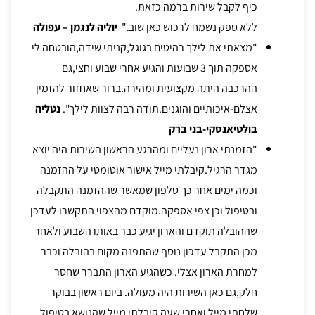
כיף לקבל שירות ברמה כזאת.
ללא ספק נשמח לרכוש כאן שוב."
יוליה לנגמן –
עפולה
"מצאתי את לילך רהיטים בגוגל,קניתי שידה,הובטחה לי
אספקה תוך 3 שבועות והגיע אחרי שבוע וחצי,גם
ההרכבה היתה מקצועית ומהירה.ברור שאחזור להזמין
אצלם-איכותיים והוגנים.תודה רבה לצוות לילך".
נטליה
בולטיאנסקי-בני ברק
"הזמנתי ארון נעליים ומהרגע הראשון השירות היה יוצא
מגדר הרגיל.קיבלתי מייל אישור אוטומטי על ההזמנה
וכמה ימים אחר כך טלפון שמאשר שההזמנה התקבלה
ובטיפול וכן צפי אספקה.מוקדם מהצפוי התקשרו לעדכן
שההובלה תוקדם והארון יגיע כבר באותו השבוע ולאחר
מכן התקבל עדכון נוסף שהתפנה מקום בהובלה וכבר
למחרת הארון אצלי. כשהגיע הארון התברר שחסר
חלק,גם כאן השירות היה מעולה. ביום ראשון בבוקר
שלחתי מייל ואחרי שעה קיבלתי מייל שהנושא בטיפול.