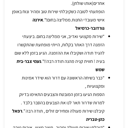
אחרים(אותו שולחן).
הופתעתי לטובה כשקיבלתי שירות טוב ומהיר ונוח באופן
אישי מעובדי החנות.ממליצה בחום!".
אירנה
גורדובר-כרמיאל
"שירות מקצועי ואדיב, אני ממליצה בחום. ביצעתי
הזמנה דרך האתר בקלות, הייתי מופתעת שהתקשרו
להגיד תודה ושקיבלו את ההזמנה. הגיע בזמן ללא שום
בעיה ! חווית קניה מהנה תודה רבה!!".
נעמי צבר-בית
שמש
"כבר בשיחה הראשונה עם דרור הוא שידר אמינות
ומקצועיות ,
הספות הגיעו בזמן המובטח והצבעים התאימו בדיוק
למרות שדרור תאר לנו את הצבעים בהסבר בלבד .
קיבלנו שירות מעולה ומחירים זולים , תודה רבה ".
רפאל
כהן-טבריה
"קיבלתי שירות מעולה ומהיר , מוצר מצוין , איכות טובה