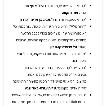
"קניתי כסא גיימרים,שירות מדהים".
אסף גור
אריה-פתח תקווה
"קניתי ספה,שירות נהדר".
אביב בן אריה-רמת גן
"דרור מלילך רהיטים היה שירותי מאוד, עזר במתן כל
האינפורמציה שהיינו צריכים בכדי לקבל החלטה,
מחירים אטרקטיביים וזמני אספקה מהירים. מרוצים
מאוד".
טל פרומצנקו-סביון
"שירות מצויין. מוצר שווה את ההשקעה,תודה".
אבי
ביטון-יבנה
"התעניינו לקנות ספרייה,דרור עזר לנו לבחור
צבעים,אח”כ התקשר לוודא שקיבלנו ואנחנו
מרוצים,יחס אישי ממש,דרור הפגין מהשיחה הראשונה
שירות אדיב ומקצועי".
שרית עזרא-באר שבע
"גיליתי בזמן חיפוש בין האתרים,ששולחן עבודה-אופיס
בחנות Lilah רהיטים נמכר במחיר יותר נמוך ממקומות