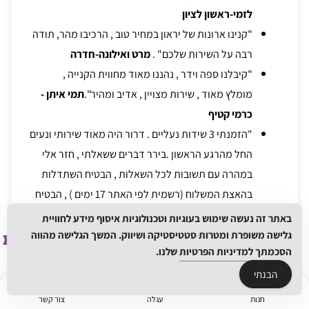
לזמי-ראשון לציון
"קנינו ארונות של יראון במחיר טוב , הרכיבו מהר, תודה
רבה על השירות שלכם" .
מרט ואילונה-חדרה
"קיבלנו ספה וידר , נהננו מאוד מחווית הקנייה ,
מומלץ מאוד , שירות מצויין , אדיב ומהיר".
תמי איתן -
כרמי קטיף
"הזמנתי 3 שידות נעליים . דרור היה מאוד שירותי ונעים
החל מהרגע הראשון .בירר דברים ששאלתי , חזר אלי
במהרה עם תשובות לכל השאלות , הבטיח השתדלות
בהאצת המשלוח (רשמית לפי האתר 17 ימים ) , הבטיח
לצלצל גם לאחר המשלוח לוודא שהכל בסדר וכך אכן
באתר זה נעשה שימוש בעוגיות וטכנולוגיות איסוף מידע לחוויית
היה .המשלוח הגיע תוך פחות משבוע ".
מירב קדם -
גלישה משופרת ומטרות סטטיסטיקה ושיווק. המשך הגלישה מהווה
הסכמתך
למדיניות הפרטיות
שלנו.
שוהם .
"מומלץ בחום רכשתי שולחן סלוני ,קבלתי שירות ויחס
הבנתי
נהדר מדרור הזמנתי את השולחן בבוקר ובערב זה כבר
חנות
עגלה
צור קשר