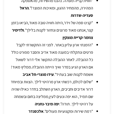
"חווית קנייה מעולה. נהננו מהשירות, מהאספקה
המהירה, מהמחיר ההגון, ומאיכות המוצר!".
הראל
סעדיה-שדרות
"קנינו ספה של וידר,היתה חוויה טובה מאוד,הביאו בזמן
קצר,אנחנו מאוד מרוצים ונחזור לקנות בלילך".
ולדימיר
צוזמר-קריית מוצקין
"הזמנתי ארון עליון באתר. לפני זה התקשרתי לקבל
פרטים ונתקלתי במענה מאוד אדיב והסבר מפורט כולל
כל ההובלה. לאחר ההובלה התקשר אלי דרור לשאול
אם הארון הגיע בסדר ואיך הייתה ההובלה.ממליץ מאוד!
אשמח לקנות שוב בעתיד".
עידו מוצרי-תל אביב
"שלום לכולם, רכשתי ארון מרהיטי לילך. הצוות ובמיוחד
דרור אדיבים וחביבים, הארון השתלב בחדר כאילו שהיה
שם תמיד, הוא יפה ונעים לעין,ממליצה בחום ובשמחה
על רהיטי לילך. תודה".
יפה מיבר-נתניה
"רמת שירות ומקצועיות מעולים".
אלכסנדר