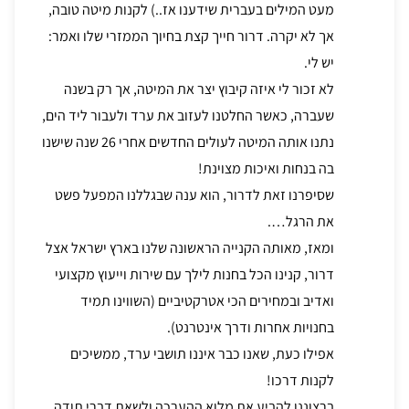
מעט המילים בעברית שידענו אז..) לקנות מיטה טובה,
אך לא יקרה. דרור חייך קצת בחיוך הממזרי שלו ואמר:
יש לי.
לא זכור לי איזה קיבוץ יצר את המיטה, אך רק בשנה
שעברה, כאשר החלטנו לעזוב את ערד ולעבור ליד הים,
נתנו אותה המיטה לעולים החדשים אחרי 26 שנה שישנו
בה בנחות ואיכות מצוינת!
שסיפרנו זאת לדרור, הוא ענה שבגללנו המפעל פשט
את הרגל….
ומאז, מאותה הקנייה הראשונה שלנו בארץ ישראל אצל
דרור, קנינו הכל בחנות לילך עם שירות וייעוץ מקצועי
ואדיב ובמחירים הכי אטרקטיביים (השווינו תמיד
בחנויות אחרות ודרך אינטרנט).
אפילו כעת, שאנו כבר איננו תושבי ערד, ממשיכים
לקנות דרכו!
ברצוננו להביע את מלוא ההערכה ולשאת דברי תודה