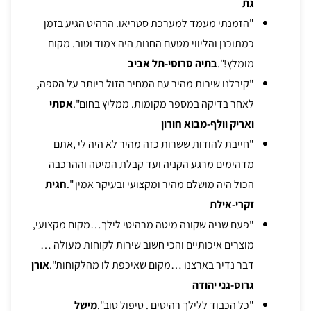
גת
"הזמנתי מעמד למערכת סטריאו. הרהיט הגיע בזמן
כמתוכנן והליווי מטעם החנות היה צמוד וטוב. מקום
מומלץ!".
בתיה סרוסי-תל אביב
"קיבלנו שירות מהיר עם המחיר הזול ביותר על הספה,
לאחר בדיקה במספר מקומות. ממליץ בחום".
אסתי
ואריק וולף-מבוא חורון
"חייבת להודות ששרות כזה מהיר לא היה לי ,אתם
מדהימים מרגע הקניה ועד קבלת המיטה וההרכבה
הכול היה מושלם מהיר ומקצועי ובעיקר אמין ".
חגית
זקרי-אילת
"פעם שניה שקונה מיטה מרהיטי לילך…מקום מקצועי,
מוצרים איכותיים והכי חשוב שירות לקוחות מעולה …
דבר נדיר בארצנו …מקום שאיכפת לו מהלקוחות".
אורן
גרוס-גני יהודה
"כל הכבוד ללילך רהיטים . טיפול טוב".
מישל