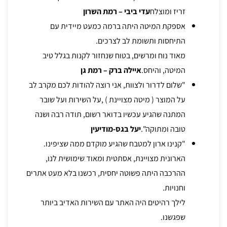
זריז ומוצלח
עדי ביבי – רמת השרון
אספקת המיטה היתה ברמה כמעט מיידית עם
התיחסות ותשומת לב לצרכים.
מאוד נוח ומרשים, בטוח שנחזור לקנות בגלל טיב
המיטה, והיחס.
איילה ברק – רמת גן
"שלום לדרור ולצוות, אני רוצה להודות לכם מקרב לב
על המוצר ( מיטה מצויינת ) ,על השירות ועל שובר
המתנה שהגיע עכשיו בדואר רשום, תודה רבה ושנה
טובה ומתוקה".
יעל בגס-מודיעין
"קנינו ארון למטבח שהגיע מוקדם ממה שציפינו.
הארונית מצויינת, אסתטית ומאוד שימושית לנו,
ההרכבה היתה פשוטה יחסית, רכשנו בלא מעט אתרים
וחנויות.
לילך רהיטים היה האתר עם השירות האדיב ביותר
שפגשנו.