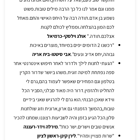
ממנו וגם אמר לנו כל כך הרבה מילים טובות.פשוט
נשמע בן אדם.תודה רבה על היחס האישי והחם.מאחל
לכם המון בהצלחה.וממליץ לכולם לקנות
אצלכם.תודה."
אולג וילסקי-כרמיאל
"רכשנו 2 הדומים יפים במיוחד,מוצרים באיכות
גבוהה,יחס אדיב ונעים".
אבי סיטטו-בית אריה
"הגעתי לחנות לילך ולדרור לאחר חיפוש אינטרנטי אחר
ספה נפתחת למיטה זוגית.משהו ביושר שדרור הקרין
בטלפון וגם המחירים שאפשר לעמוד בהם,גרם לי
להחליט ולהזמין.דרור היה מאוד סבלני,הסביר הכל
ווידא שאכן הבנתי.הוא גרם לי להרגיש שאני בידיים
טובות,בהמשך הזמנתי גם ארון,ארונית וזוג שולחנות
סלון.הכל הגיע בזמן והיה לשביעות רצוננו.שמחנו להכיר
אנשים טובים וישרים.ישר כוח!".
מירלה וידר-רעננה
"שרות מצויין ומהיר".
לירן קינן-ראשון לציון