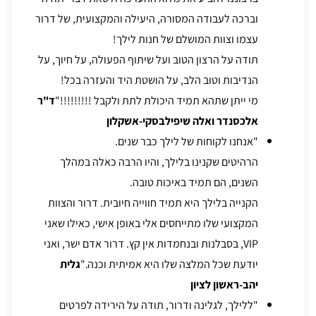
וברכה לעבודה המסורה, היעילה והמקצועית, של דרור
עצמו וצוות המושלם של חנות לילך!
תודה על הרצון הטוב ועל שיתוף הפעולה, על חיוך, על
הנדיבות וטוב הלב, על הושטת היד והעזרה בכל!
מי ייתן שתהא תמיד היכולת לתת ולקבל !!!!!!!!!"
ד"ר
אלכסנדר ואלה שיפילבסקי-אשקלון
"אנחנו לקוחות של לילך כבר שנים.
הרהיטים שקנינו בלילך, והיו הרבה כאלה במהלך
השנים, הם תמיד באיכות טובה.
הקנייה בלילך היא תמיד חווייה חיובית. דרור והצוות
המקצועי שלו מתייחסים אלי באופן אישי, כאילו שאני
VIP, בסבלנות ובנחמדות אין קץ. דרור אדם ישר, ואני
יודעת שכל המלצה שלו היא אמיתית וכנה."
גלית
יהב-ראשון לציון
"ללילך, לגלינה ודרור, תודה על הירידה לפרטים