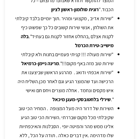
המוצר להתקשר ולוודא שאנחנו מרוצhם – כל
הכבוד."
רונית סולומון-ראשון לציון
"שירות אדיב , מקצועי ומהיר .תוך יומיים בלבד קיבלתי
את השולחן , אנשי שירות קשובים כל כך שפשוט כיף
לקנות אצלם ,בהחלט אחזור לקנות גם בעתיד".
בלה
מישייב-טירת הכרמל
"שירות מעולה !!! קניתי פעמיים בחנות ולא קיבלתי
שירות טוב מזה באף מקום!!!".
מרינה ניימן-כרמיאל
"שירות אכפתי ודואג . מהרגע הראשון שביצענו את
הרכישה ועד שהמוצר הגיע וגם לאחר מכן.השליח היה
איש מקסים ונחמד . אחלה מוצרים ויחס חם ואישי
".
שירלי בלחטובסקי-מעגן מיכאל
השירות של דרור היה מעל המצופה . המחיר הכי טוב
שקיבלתי מכל מקום שבררתי .השירות הכי טוב הגיע
אלינו ממש מהר והמיטה יופי . הסבלנות והאיכפתיות
שלו מדהימה .אין דברים כאלה . תודה על הכל , ללא