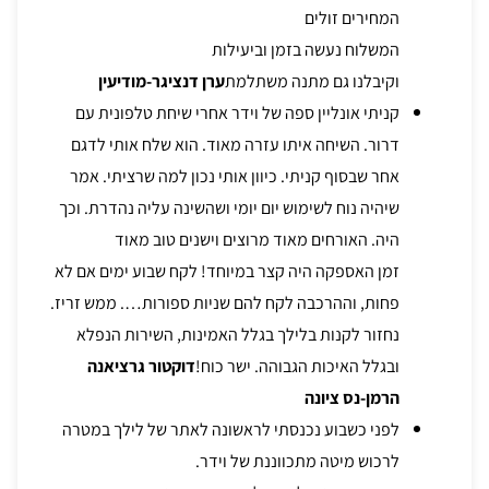
המחירים זולים
המשלוח נעשה בזמן וביעילות
וקיבלנו גם מתנה משתלמת
ערן דנציגר-מודיעין
קניתי אונליין ספה של וידר אחרי שיחת טלפונית עם
דרור. השיחה איתו עזרה מאוד. הוא שלח אותי לדגם
אחר שבסוף קניתי. כיוון אותי נכון למה שרציתי. אמר
שיהיה נוח לשימוש יום יומי ושהשינה עליה נהדרת. וכך
היה. האורחים מאוד מרוצים וישנים טוב מאוד
זמן האספקה היה קצר במיוחד! לקח שבוע ימים אם לא
פחות, וההרכבה לקח להם שניות ספורות…. ממש זריז.
נחזור לקנות בלילך בגלל האמינות, השירות הנפלא
ובגלל האיכות הגבוהה. ישר כוח!
דוקטור גרציאנה
הרמן-נס ציונה
לפני כשבוע נכנסתי לראשונה לאתר של לילך במטרה
לרכוש מיטה מתכווננת של וידר.