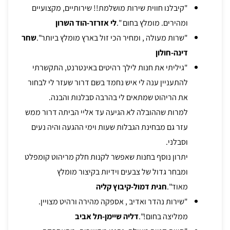
"קיבלנו חווית שירות מושלמת!! שירותיים, מקצועיים
ומהירים. מומלץ בחום ".
לי אזרזר-הוד השרון
"שרות מעולה , ומחיר הכי זול בארץ מומלץ ביותר".
שחר
דינה-חולון
"גיליתי את חנות לילך רהיטים באינטרנט, התקשרתי
להתעניין ענה לי איש נחמד בשם דרור שעזר לי לבחור
את הריהוט שמתאים לי בהרבה סבלנות והבנה.
למרות שההובלה לא הגיעה עד אליי הביתה דרור ממש
עזר גם מבחינת הגבלות שעות וימי ההגעה והיה נעים
וסבלני.
יתרון נוסף בחנות שאפשר לקנות חלק מריהוט קומפלט
ומבחר גדול של צבעים וידיות בקיצור מומלץ
מאוד".
חגית דמול-קיבוץ קליה
"שירות נהדר ואדיב , אספקה מהירה ורהיט מצויין.
ממליצה בחום!".
דליה שיימן-תל אביב