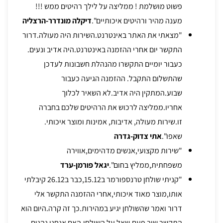
פשוט מושלמת ! ממליצה על לילך רהיטים ממש !!!
מענה מהיר ורהיטים איכותיים".
דיקלה מונדרר-הרצליה
"מצאתי את האתר באינטרנט.השירות היה מעולה.דרור
התקשר יום אחרי ההזמנה באינטרנט.היה אדיב ונעים.
כעבור יומיים התקשרו מהנהלת חשבונות לעדכן
שהתשלום התקבל. ההזמנה הגיעה כעבור
שבוע.המתקין היה אדיב.לא השאיר לכלוך
אחריו.ממליצה לרכוש את הרהיטים שלכם בחברה
זו.שירות מעולה, אדיבות, אמינות ומוצר איכותי.
שאפו".
אתי צדוק-גדרה
"שירות מקצועי,אנשים מדהימים,אווירה
משפחתית,ממליץ בחום".
יגאל פורמן-ערד
"קניתי שולחן טרנספורמר ב15.12,כבר ב26.12 קיבלתי
אותו,מוצר מאוד איכותי,אחרי ההזמנה התקשר אלי
דרור ואמר שהשולחן יגיע במהירות.כך זה קרה.היום הוא
התקשר שוב פעם,שאל על השולחן,האם אנחנו נהנים