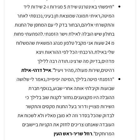
"חיפשתי באינטרנט שידת 5 מגירות ו-2 שידות ליד
המיטה,ראיתי תמונה שמוצאת חן בעיני,נכנסתי לאתר
והתקשרתי אליהם,הבחור בדק לי עם המחסן של החנות
בחולון שיש הובלה לאילת וישר הזמנתי.להפתעתי פחות
מ 24 שעות אני מקבל טלפון מנהג המשאית שהמשלוח
שלי באילת.הרכבתי הכל לפי ההוראות ויצא
מדהים,בדיוק מה שרצינו.תודה רבה ללילך
רהיטים,שירות מעולה,מהיר ויעיל".
אייל דרהי-אילת
"הזמנתי מיטה בלילך,המיטה יפיפייה,נאמר לי שלושה
שבועות וקיבלתי אותה אחרי שבוע,בנוסף חברת
ההובלה היו מקצוענים.נחזור לקנות שוב בלילך כי
השירות מצויין ודרור בעל החנות מקסים והתקשר
לבדוק שהכל בסדר וזה לא מובן מאליו ולא לשכוח את
העובדה שאנחנו צריכים לחזק את הקניות ביישובים
המרוחקים".
רחל שריר-ראש העין