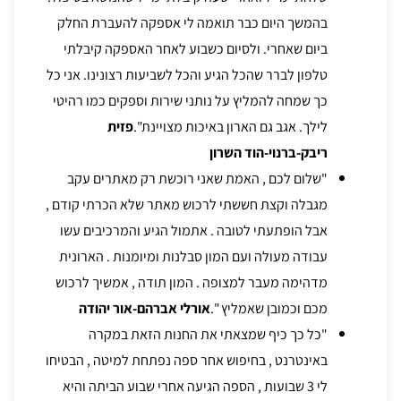
בהמשך היום כבר תואמה לי אספקה להעברת החלק
ביום שאחרי. ולסיום כשבוע לאחר האספקה קיבלתי
טלפון לברר שהכל הגיע והכל לשביעות רצונינו. אני כל
כך שמחה להמליץ על נותני שירות וספקים כמו רהיטי
לילך. אגב גם הארון באיכות מצויינת".
פזית
ריבק-ברנוי-הוד השרון
"שלום לכם , האמת שאני רוכשת רק מאתרים עקב
מגבלה וקצת חששתי לרכוש מאתר שלא הכרתי קודם ,
אבל הופתעתי לטובה . אתמול הגיע והמרכיבים עשו
עבודה מעולה ועם המון סבלנות ומיומנות . הארונית
מדהימה מעבר למצופה . המון תודה , אמשיך לרכוש
מכם וכמובן שאמליץ ".
אורלי אברהם-אור יהודה
"כל כך כיף שמצאתי את החנות הזאת במקרה
באינטרנט , בחיפוש אחר ספה נפתחת למיטה , הבטיחו
לי 3 שבועות , הספה הגיעה אחרי שבוע הביתה והיא