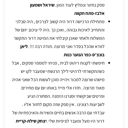
ספק נחזור ונמליץ לעוד המון .
שיראל ושמעון
אלבז-פתח תקווה
מתחילת הרכישה דרור היה קשוב לצרכים , היה סבלני
והתחייב לאיכות גבוהה , ואכן כך .היה לי עיכוב יזום של
המשלוח ולאחר שאכן קיבלתי את המיטה דרור התקשר
לוודא שהכל בסדר ואני מרוצה .תודה רבה !!! .
ליאן
בונצ'ס-כפר הנוער כנות
חיפשתי לקנות ריהוט לבית , פניתי למספר ספקים , אבל
כשהתקשרתי לרהיטי לילך הרגשתי שמעבר לקו יש
מישהו שרוצה למכור ויהייה מוכן לעשות הכל שאני אהיה
מאוד מרוצה . חזרו אלי מייד באותו יום עם מחירים
ופרטים שביקשתי וסגרנו הזמנה .הסחורה הגיע
לשביעות רצונינו . אין ספק שזה מקום לחזור אליו .
עבדתי עם הרבה אנשים בחיים והשירות והאיכפתיות של
דרור היו מעל ומעבר לציפיות שלי .
יצחק שילת-קריית