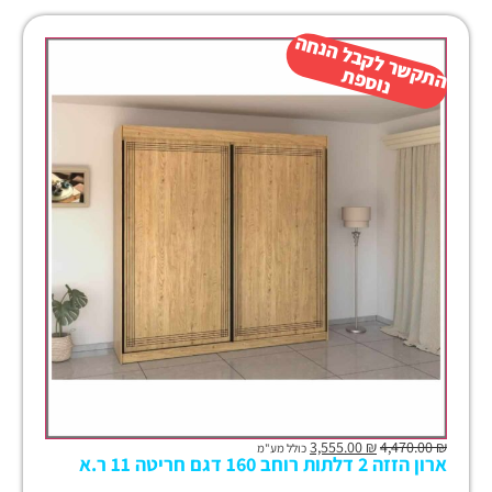
ה
ש
ר
ל
ק
ב
ל
הנ
ח
ה
נו
ס
פ
ת
ק
ת
3,555.00
₪
4,470.00
₪
כולל מע"מ
ארון הזזה 2 דלתות רוחב 160 דגם חריטה 11 ר.א