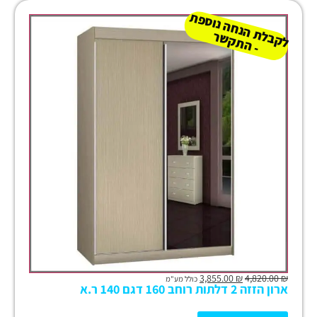
ל
ק
ב
ת
הנ
ח
ה נו
ס
פ
ת
-
ה
ת
ק
ש
ל
ר
3,855.00
₪
4,820.00
₪
כולל מע"מ
ארון הזזה 2 דלתות רוחב 160 דגם 140 ר.א