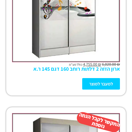
4,755.00
₪
6,020.00
₪
כולל מע"מ
ארון הזזה 2 דלתות רוחב 160 דגם 145 ר.א
למעבר למוצר
ה
ש
ר
ל
ק
ב
ל
הנ
ח
ה
נו
ס
פ
ת
ק
ת