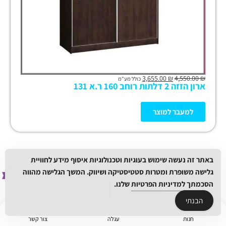
3,655.00
₪
4,550.00
₪
כולל מע"מ
ארון הזזה 2 דלתות רוחב 160 ר.א 131
למעבר למוצר
באתר זה נעשה שימוש בעוגיות וטכנולוגיות איסוף מידע לחוויית
ל
ק
ב
ת
הנ
ח
ה נו
ס
פ
ת
-
ה
ת
ק
ש
גלישה משופרת ומטרות סטטיסטיקה ושיווק. המשך הגלישה מהווה
ל
ר
הסכמתך
למדיניות הפרטיות
שלנו.
הבנתי
חנות
עגלה
צור קשר