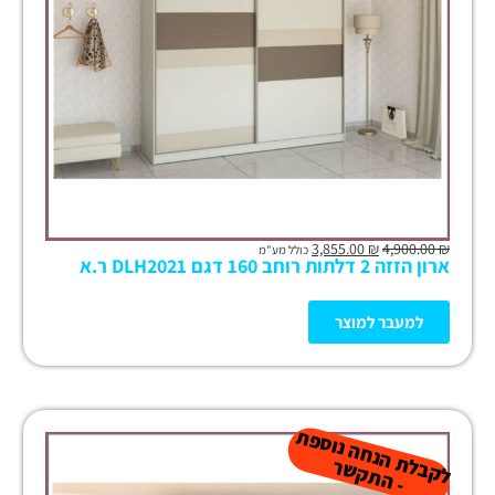
3,855.00
₪
4,900.00
₪
כולל מע"מ
ארון הזזה 2 דלתות רוחב 160 דגם DLH2021 ר.א
למעבר למוצר
ל
ק
ב
ת
הנ
ח
ה נו
ס
פ
ת
-
ה
ת
ק
ש
ל
ר