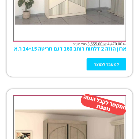
3,555.00
₪
4,470.00
₪
כולל מע"מ
ארון הזזה 2 דלתות רוחב 160 דגם חריטה 14+15 ר.א
למעבר למוצר
ה
ש
ר
ל
ק
ב
ל
הנ
ח
ה
נו
ס
פ
ת
ק
ת