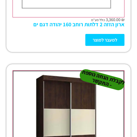
3,360.00
₪
כולל מע"מ
ארון הזזה 2 דלתות רוחב 160 יהודה דגם ים
למעבר למוצר
ל
ק
ב
ת
הנ
ח
ה נו
ס
פ
ת
-
ה
ת
ק
ש
ל
ר