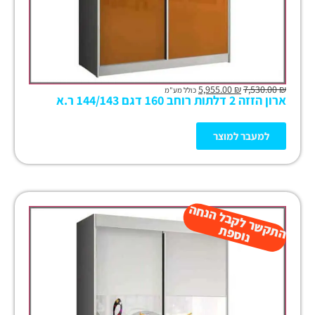
5,955.00
₪
7,530.00
₪
כולל מע"מ
ארון הזזה 2 דלתות רוחב 160 דגם 144/143 ר.א
למעבר למוצר
ה
ש
ר
ל
ק
ב
ל
הנ
ח
ה
נו
ס
פ
ת
ק
ת