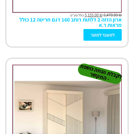
5,155.00
₪
6,470.00
₪
כולל מע"מ
ארון הזזה 2 דלתות רוחב 160 דגם חריטה 12 כולל
מראות ר.א
למעבר למוצר
ל
ק
ב
ת
הנ
ח
ה נו
ס
פ
ת
-
ה
ת
ק
ש
ל
ר