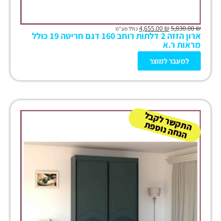
4,655.00
₪
5,830.00
₪
כולל מע"מ
ארון הזזה 2 דלתות רוחב 160 דגם חריטה 19 כולל
מראות ר.א
למעבר למוצר
ה
ש
ר
ל
ק
ב
ל
הנ
ח
ה נו
ס
פ
ת
ק
ת