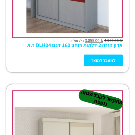
3,855.00
₪
4,900.00
₪
כולל מע"מ
ארון הזזה 2 דלתות רוחב 160 דגם DLH04 ר.א
למעבר למוצר
ה
ש
ר
ל
ק
ב
ל
הנ
ח
ה
נו
ס
פ
ת
ק
ת