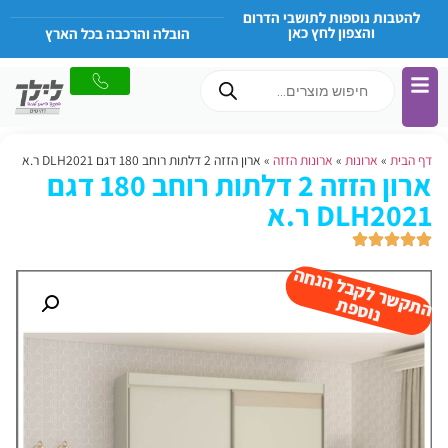
להטבות נוספות לתושבי הדרום
והצפון לחץ כאן
הובלה והרכבה בכל הארץ
דף הבית
»
ארונות
»
ארונות הזזה
»
ארון הזזה 2 דלתות רוחב 180 דגם DLH2021 ר.א
ארון הזזה 2 דלתות רוחב 180 דגם
DLH2021 ר.א
ה
ש
ר
ל
ק
ב
ל
הנ
ח
ה
נו
ס
פ
ת
ק
ת