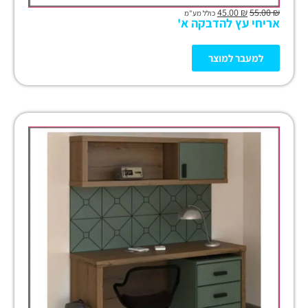
45.00
₪
55.00
₪
כולל מע"מ
אריחי עץ להדבקה א'
למעבר למוצר