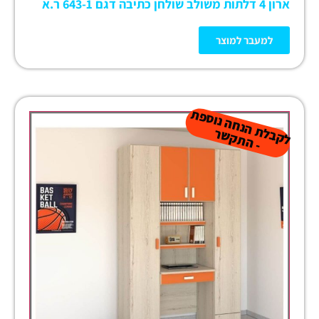
ארון 4 דלתות משולב שולחן כתיבה דגם 643-1 ר.א
למעבר למוצר
ל
ק
ב
ת
הנ
ח
ה נו
ס
פ
ת
-
ה
ת
ק
ש
ל
ר