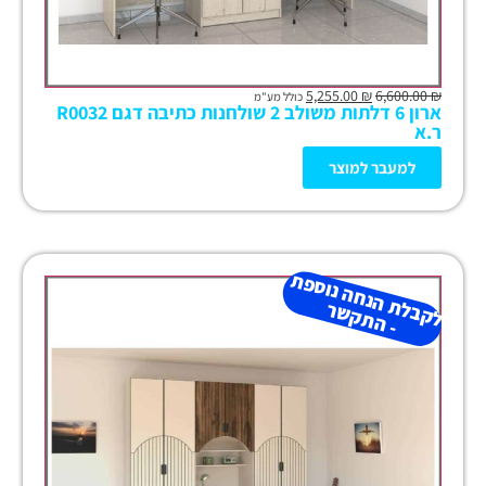
5,255.00
₪
6,600.00
₪
כולל מע"מ
ארון 6 דלתות משולב 2 שולחנות כתיבה דגם R0032
ר.א
למעבר למוצר
ל
ק
ב
ת
הנ
ח
ה נו
ס
פ
ת
-
ה
ת
ק
ש
ל
ר