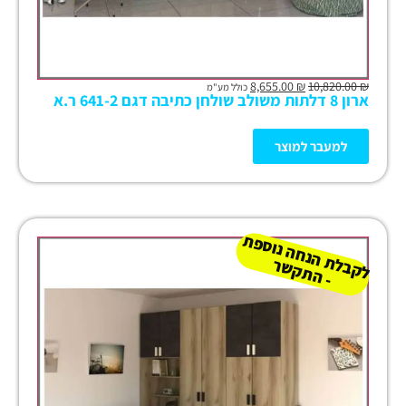
8,655.00
₪
10,820.00
₪
כולל מע"מ
ארון 8 דלתות משולב שולחן כתיבה דגם 641-2 ר.א
למעבר למוצר
ל
ק
ב
ת
הנ
ח
ה נו
ס
פ
ת
-
ה
ת
ק
ש
ל
ר