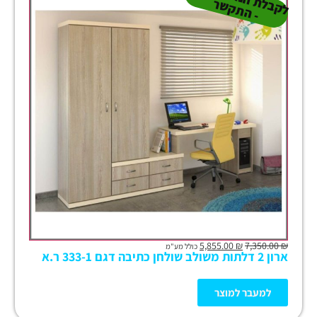
ל
ר
5,855.00
₪
7,350.00
₪
כולל מע"מ
ארון 2 דלתות משולב שולחן כתיבה דגם 333-1 ר.א
למעבר למוצר