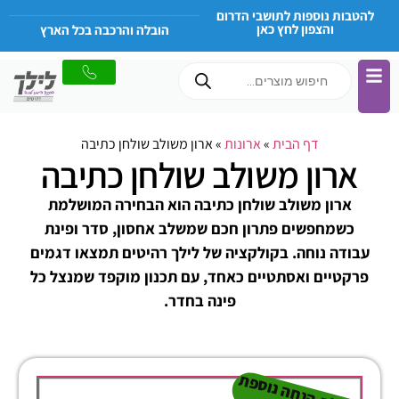
להטבות נוספות לתושבי הדרום
והצפון לחץ כאן
הובלה והרכבה בכל הארץ
דף הבית
»
ארונות
»
ארון משולב שולחן כתיבה
ארון משולב שולחן כתיבה
ארון משולב שולחן כתיבה הוא הבחירה המושלמת
כשמחפשים פתרון חכם שמשלב אחסון, סדר ופינת
עבודה נוחה. בקולקציה של לילך רהיטים תמצאו דגמים
פרקטיים ואסתטיים כאחד, עם תכנון מוקפד שמנצל כל
פינה בחדר.
ל
ק
ב
ת
הנ
ח
ה נו
ס
פ
ת
-
ה
ת
ק
ש