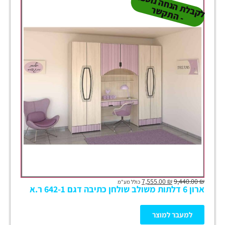
ל
ק
ב
ת
הנ
ח
ה נו
ס
פ
ת
-
ה
ת
ק
ש
ל
ר
7,555.00
₪
9,440.00
₪
כולל מע"מ
ארון 6 דלתות משולב שולחן כתיבה דגם 642-1 ר.א
למעבר למוצר