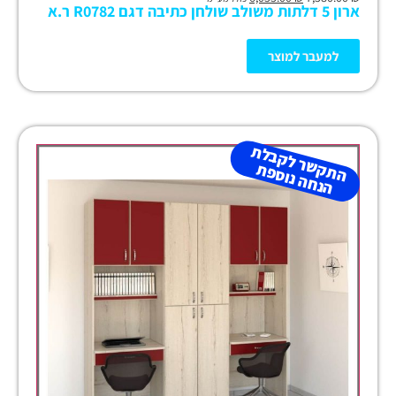
ארון 5 דלתות משולב שולחן כתיבה דגם R0782 ר.א
למעבר למוצר
ה
ת
ש
ר
ל
ק
ב
ל
ת
הנ
ח
ה נו
ס
פ
ק
ת