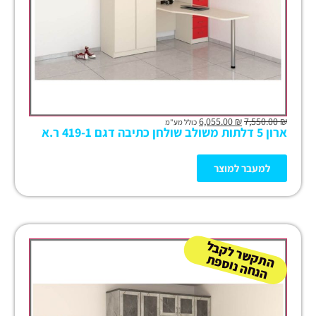
6,055.00
₪
7,550.00
₪
כולל מע"מ
ארון 5 דלתות משולב שולחן כתיבה דגם 419-1 ר.א
למעבר למוצר
ה
ש
ר
ל
ק
ב
ל
הנ
ח
ה נו
ס
פ
ת
ק
ת