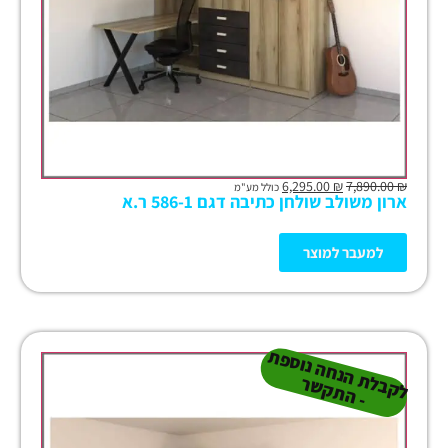
6,295.00
₪
7,890.00
₪
כולל מע"מ
ארון משולב שולחן כתיבה דגם 586-1 ר.א
למעבר למוצר
ל
ק
ב
ת
הנ
ח
ה נו
ס
פ
ת
-
ה
ת
ק
ש
ל
ר