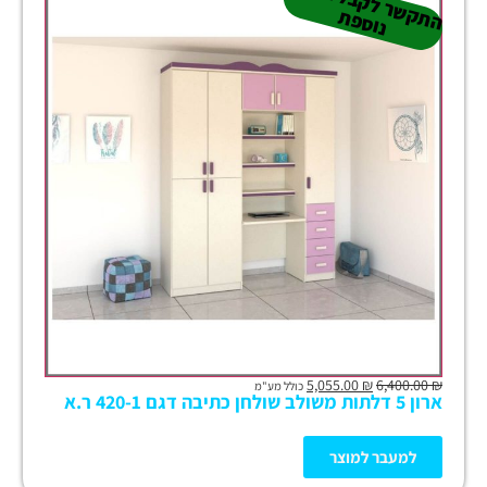
ה
ש
ר
ל
ק
ב
ל
הנ
ח
ה
נו
ס
פ
ת
ק
ת
5,055.00
₪
6,400.00
₪
כולל מע"מ
ארון 5 דלתות משולב שולחן כתיבה דגם 420-1 ר.א
למעבר למוצר