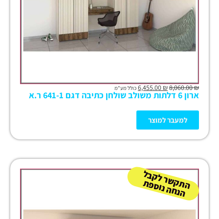
6,455.00
₪
8,060.00
₪
כולל מע"מ
ארון 6 דלתות משולב שולחן כתיבה דגם 641-1 ר.א
למעבר למוצר
ה
ש
ר
ל
ק
ב
ל
הנ
ח
ה נו
ס
פ
ת
ק
ת