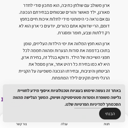
ארון משולב עם שולחן כתיבה, הוא מתכון סודי לחדר
מאורגן, ילד מאושר והורים שבטוחים בבחירתם הנכונה.
גם אם נראה כי היפותטי מידי לתלות איכות חיים בחפץ
דומם, הרי שדווקא אתם כהורים, יודעים כי ארון הוא לא
רק דלתות וצבע, חומר ומסגרת.
ארון הוא חפץ המלווה את ימי הילדות העליזים, טומן
בתוכו בדממה את סודות הנערות ומהווה חממה לכל
חפצי השייכות של הילד. ודווקא בגלל זה, בחירת ארון,
היא לא כמו בחירת כל רהיט אחר, ארון מסמל את
הביטחון והיציבות, ובחירתו הנכונה משפיעה על הקניית
הרגלי חיים תקינים לילד המתפתח.
איזה ארון הכי מתאים לילד
באתר זה נעשה שימוש בעוגיות וטכנולוגיות איסוף מידע לחוויית
גלישה משופרת ומטרות סטטיסטיקה ושיווק. המשך הגלישה מהווה
שלי?
הסכמתך
למדיניות הפרטיות
שלנו.
הבנתי
כמה שאנחנו רוצים ארון יפיפה ועדכני, הרי שלא פחות
מכך אנחנו מעוניינים בארון שינצל היטב את החלל,
חנות
עגלה
צור קשר