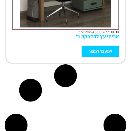
45.00
₪
55.00
₪
כולל מע"מ
אריחי עץ להדבקה ב'
למעבר למוצר