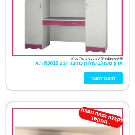
5,655.00
₪
7,120.00
₪
כולל מע"מ
ארון משולב שולחן כתיבה דגם R0035 ר.א
למעבר למוצר
ל
ק
ב
ת
הנ
ח
ה נו
ס
פ
ת
-
ה
ת
ק
ש
ל
ר