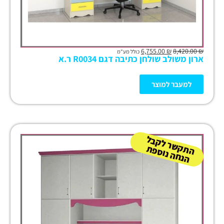
6,755.00
₪
8,420.00
₪
כולל מע"מ
ארון משולב שולחן כתיבה דגם R0034 ר.א
למעבר למוצר
ה
ש
ר
ל
ק
ב
ל
הנ
ח
ה נו
ס
פ
ת
ק
ת