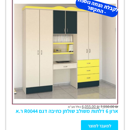
ל
ק
ב
ת
הנ
ח
ה נו
ס
פ
ת
-
ה
ת
ק
ש
ל
ר
6,055.00
₪
7,550.00
₪
כולל מע"מ
ארון 6 דלתות משולב שולחן כתיבה דגם R0044 ר.א
למעבר למוצר