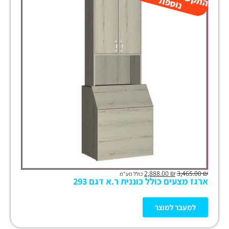
ת
ק
ת
2,888.00
₪
3,465.00
₪
כולל מע"מ
ארגז מצעים כולל כוננית ר.א דגם 293
למעבר למוצר