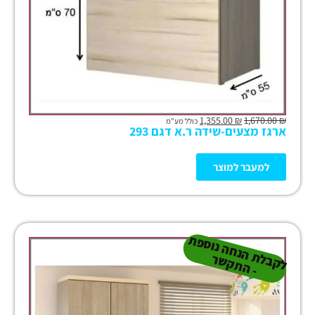
1,355.00
₪
1,670.00
₪
כולל מע"מ
ארגז מצעים-שידה ר.א דגם 293
למעבר למוצר
ל
ק
ב
ת
הנ
ח
ה נו
ס
פ
ת
-
ה
ת
ק
ש
ל
ר