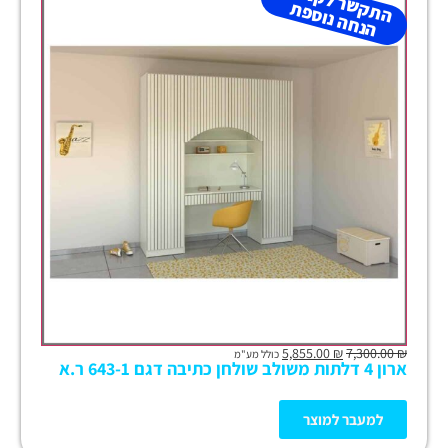
ה
ת
ש
ר
ל
ק
ב
ל
ת
הנ
ח
ה נו
ס
פ
ק
ת
5,855.00
₪
7,300.00
₪
כולל מע"מ
ארון 4 דלתות משולב שולחן כתיבה דגם 643-1 ר.א
למעבר למוצר