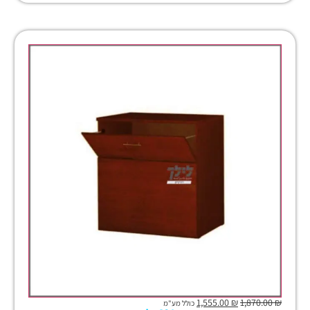
1,555.00
₪
1,870.00
₪
כולל מע"מ