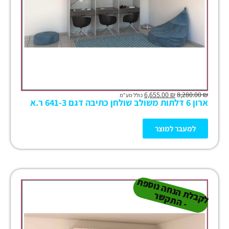
6,655.00
₪
8,280.00
₪
כולל מע"מ
ארון 6 דלתות משולב שולחן כתיבה דגם 641-3 ר.א
למעבר למוצר
ל
ק
ב
ת
הנ
ח
ה נו
ס
פ
ת
-
ה
ת
ק
ש
ל
ר