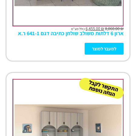
6,455.00
₪
8,060.00
₪
כולל מע"מ
ארון 6 דלתות משולב שולחן כתיבה דגם 641-1 ר.א
למעבר למוצר
ה
ש
ר
ל
ק
ב
ל
הנ
ח
ה נו
ס
פ
ת
ק
ת