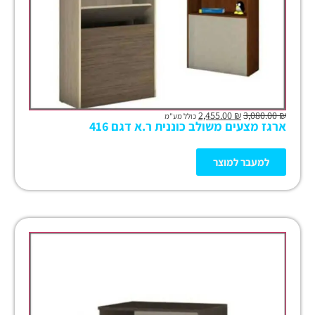
2,455.00
₪
3,080.00
₪
כולל מע"מ
ארגז מצעים משולב כוננית ר.א דגם 416
למעבר למוצר