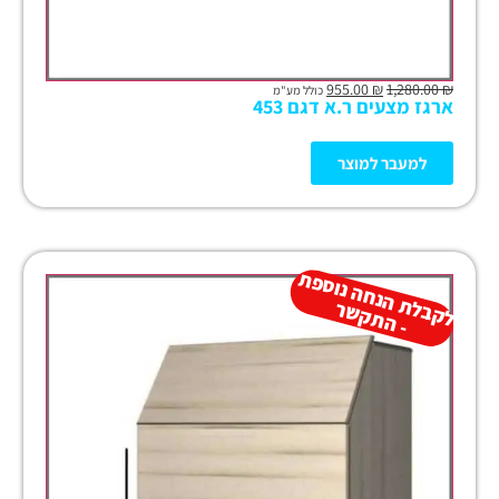
955.00
₪
1,280.00
₪
כולל מע"מ
ארגז מצעים ר.א דגם 453
למעבר למוצר
ל
ק
ב
ת
הנ
ח
ה נו
ס
פ
ת
-
ה
ת
ק
ש
ל
ר