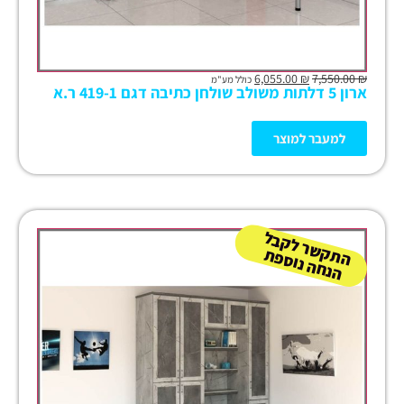
6,055.00
₪
7,550.00
₪
כולל מע"מ
ארון 5 דלתות משולב שולחן כתיבה דגם 419-1 ר.א
למעבר למוצר
ה
ש
ר
ל
ק
ב
ל
הנ
ח
ה נו
ס
פ
ת
ק
ת