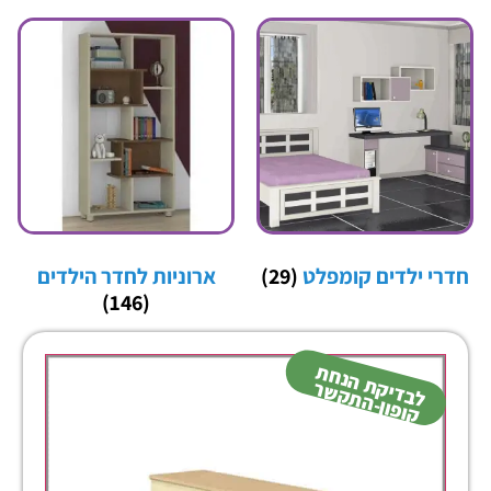
חדרי ילדים קומפלט
(29)
ארוניות לחדר הילדים
(146)
ל
ב
די
ת
הנ
ח
ת
קו
פון-
ה
ת
ק
ש
ק
ר