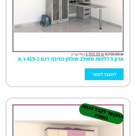
6,955.00
₪
8,730.00
₪
כולל מע"מ
ארון 5 דלתות משולב שולחן כתיבה דגם 419-2 ר.א
למעבר למוצר
ה
ש
ר
ל
ק
ב
ל
הנ
ח
ה
נו
ס
פ
ת
ק
ת