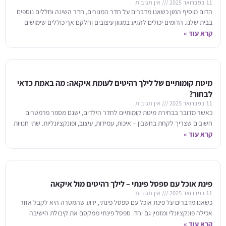
11 בפברואר 2025
אין תגובות
הדום מוסיף המון כשאנו מדברים על חדר המגורים, חדר השינה וחללים נוספים
בבית שלנו. הדומים יכולים להגיע במגוון עיצובים וחלקם אף כוללים שימושים
קרא עוד »
פרקטיים נוספים
מיטת קומותיים של לילך רהיטים לעומת איקאה: מה באמת כדאי
לבחור?
11 בפברואר 2025
אין תגובות
כאשר מדובר בבחירת מיטת קומותיים לחדר הילדים, ישנם מספר פרמטרים
חשובים שצריך לקחת בחשבון – איכות, עמידות, עיצוב, ופונקציונליות. שתי חנויות
קרא עוד »
בולטות בשוק הרהיטים הישראלי
פינת אוכל עם ספסל פינתי – לילך רהיטים מול איקאה
11 בפברואר 2025
אין תגובות
כשאנו מדברים על פינת אוכל עם ספסל פינתי, ידוע שהמטרה היא לקבל אזור
אכילה פונקציונלי ומזמין גם יחד. ספסל פינתי ממקסם את קיבולת הישיבה
ומוסיף
קרא עוד »