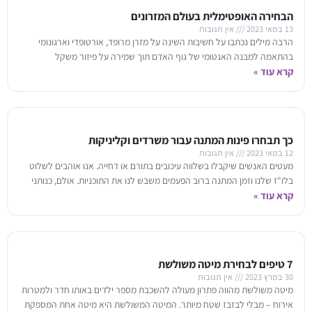
הבחירה האופטימלית בעולם המזרונים
13 במאי 2023
אין תגובות
הרבה מילים נכתבו על חשיבות השינה על מזרן מרופד, אורטופדי וארגונומי
בהתאמה למבנה האנטומי של גוף האדם תוך שמירה על פיזור משקל
קרא עוד »
אופטימלי. אם גם
כך תבחרו פינות המתנה עבור משרדים וקליניקות
12 במאי 2023
אין תגובות
מעטים האנשים שיקבלו בשלווה עיכובים בתורם או דחייה. אנו אוהבים לשלוט
בלו"ז שלנו וזמן המתנה ברוב הפעמים משבש לנו את התוכניות. אולם, כנותני
קרא עוד »
שירות עסקי
7 טיפים לבחירת מיטה משולשת
30 במרץ 2023
אין תגובות
מיטה משולשת מהווה פתרון מעולה להשכבת מספר ילדים באותו חדר ולמטרות
אירוח – מבלי לבזבז שטח מיותר. המיטה המשולשת היא מיטה אחת המספקת