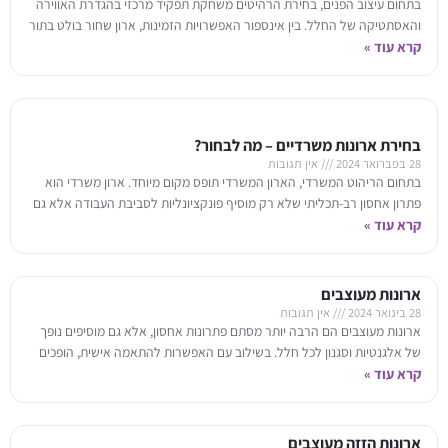
בתחום עיצוב הפנים, בחירת הרהיטים משחקת תפקיד מרכזי בהגדרת האווירה
והאסתטיקה של החלל. בין אינספור האפשרויות הזמינות, ארון שחור בולט בתור
קרא עוד »
פריט נצחי ורב-תכליתי שיכול
בחירת ארונות משרדיים – מה לבחור?
28 בפברואר 2024
אין תגובות
בתחום הריהוט המשרדי, הארון המשרדי תופס מקום מיוחד. ארון משרדי הוא
פתרון אחסון רב-תכליתי שלא רק מוסיף פונקציונליות לסביבת העבודה אלא גם
קרא עוד »
תורם למשיכה האסתטית
ארונות מעוצבים
28 בינואר 2024
אין תגובות
ארונות מעוצבים הם הרבה יותר מסתם פתרונות אחסון, אלא גם מוסיפים נופך
של אלגנטיות וסגנון לכל חלל. בשילוב עם האפשרות להתאמה אישית, הופכים
קרא עוד »
הארונות המעוצבים
ארונות הזזה מעוצבים