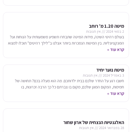
מיטה 1.20 מ’ רוחב
2 במאי 2024
אין תגובות
בעולם רהיטי השינה, מידות המיטה שתבחרו תשפיע משמעותית על הנוחות ועל
הפונקציונליות. בין המיטות הנמכרות ביותר אצלנו ב”לילך רהיטים” תוכלו למצוא
מיטה 1.20 מ’ רוחב המצטיינת באיזון בין
קרא עוד »
מיטת נוער יחיד
3 באפריל 2024
אין תגובות
חשבו רגע על החדר שלכם בבית ילדותכם. מה הוא מעלה בכם? תחושה של
חמימות, המקום המוגן שלכם, מקום בו צברתם כל כך הרבה זכרונות, בו
קרא עוד »
האלגנטיות הנצחית של ארון שחור
28 בפברואר 2024
אין תגובות