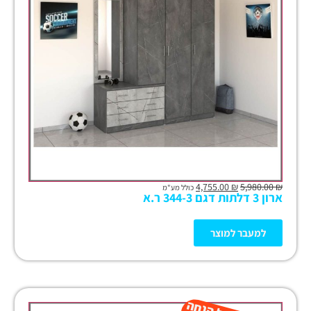
4,755.00
₪
5,980.00
₪
כולל מע"מ
ארון 3 דלתות דגם 344-3 ר.א
למעבר למוצר