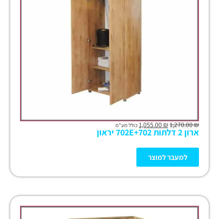
1,055.00
₪
1,270.00
₪
כולל מע"מ
ארון 2 דלתות 702E+702 יראון
למעבר למוצר