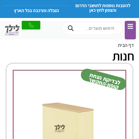
להטבות נוספות לתושבי הדרום
והצפון לחץ כאן
הובלה והרכבה בכל הארץ
דף הבית
חנות
ל
ב
די
ת
הנ
ח
ת
קו
פון-
ה
ת
ק
ש
ק
ר