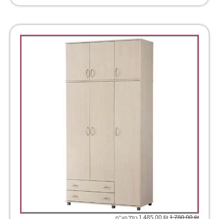
1,485.00
₪
1,780.00
₪
כולל מע"מ