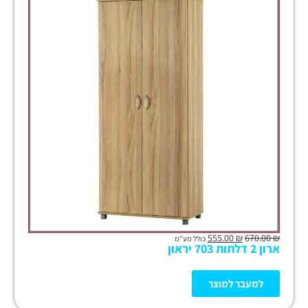
555.00
₪
670.00
₪
כולל מע"מ
ארון 2 דלתות 703 יראון
למעבר למוצר