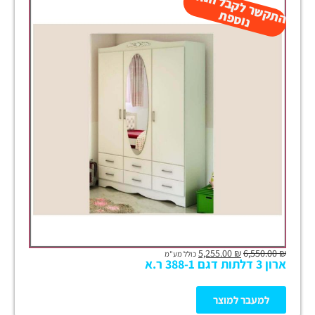
ה
ש
ר
ל
ק
ב
ל
הנ
ח
ה
נו
ס
פ
ת
ק
ת
5,255.00
₪
6,550.00
₪
כולל מע"מ
ארון 3 דלתות דגם 388-1 ר.א
למעבר למוצר