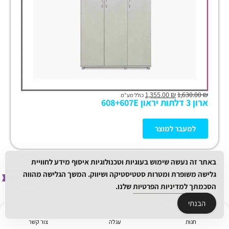
1,355.00
₪
1,630.00
₪
כולל מע"מ
ארון 3 דלתות יראון 608+607E
למעבר למוצר
באתר זה נעשה שימוש בעוגיות וטכנולוגיות איסוף מידע לחוויית
גלישה משופרת ומטרות סטטיסטיקה ושיווק. המשך הגלישה מהווה
ל
ק
ב
ת
הנ
ח
ה נו
ס
פ
ת
-
ה
ת
ק
ש
הסכמתך
למדיניות הפרטיות
שלנו.
ל
ר
הבנתי
חנות
עגלה
צור קשר