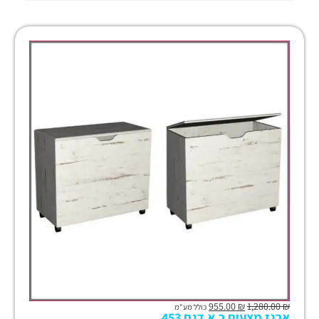
955.00
₪
1,280.00
₪
כולל מע"מ
ארגז מצעים ר.א דגם 453