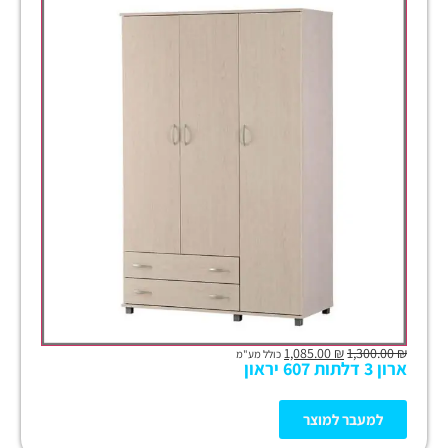
1,085.00
₪
1,300.00
₪
כולל מע"מ
ארון 3 דלתות 607 יראון
למעבר למוצר