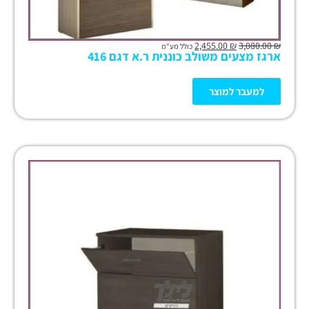
2,455.00
₪
3,080.00
₪
כולל מע"מ
ארגז מצעים משולב כוננית ר.א דגם 416
למעבר למוצר