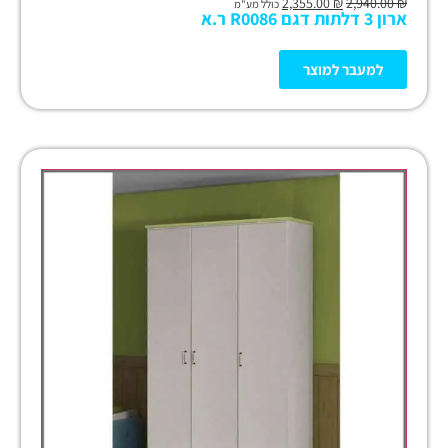
2,355.00
₪
2,940.00
₪
כולל מע"מ
ארון 3 דלתות דגם R0086 ר.א
למעבר למוצר