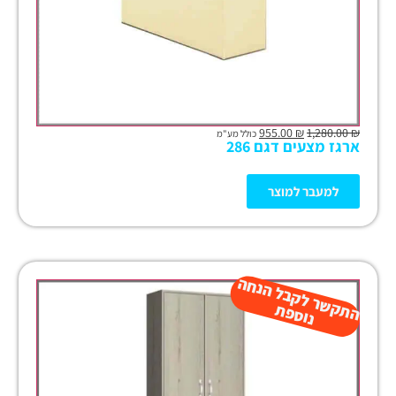
955.00
₪
1,280.00
₪
כולל מע"מ
ארגז מצעים דגם 286
למעבר למוצר
ה
ש
ר
ל
ק
ב
ל
הנ
ח
ה
נו
ס
פ
ת
ק
ת