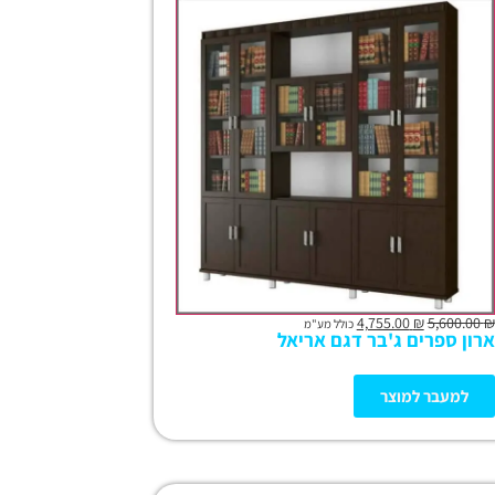
4,755.00
₪
5,600.00
₪
כולל מע"מ
ארון ספרים ג'בר דגם אריאל
למעבר למוצר