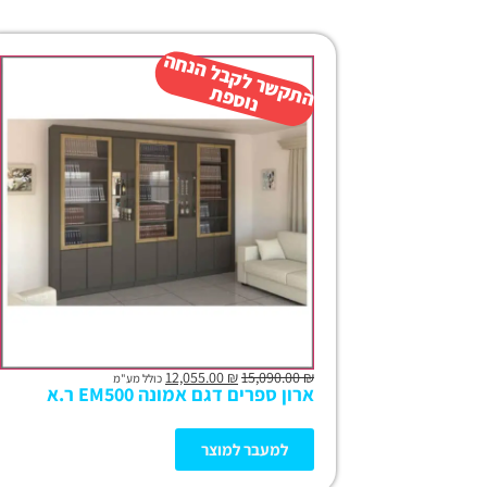
ה
ש
ר
ל
ק
ב
ל
הנ
ח
ה
נו
ס
פ
ת
ק
ת
12,055.00
₪
15,090.00
₪
כולל מע"מ
ארון ספרים דגם אמונה EM500 ר.א
למעבר למוצר