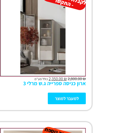
ל
ר
2,350.00
₪
2,800.00
₪
כולל מע"מ
ארון כניסה ספרייה ג.ש מרלי 3
למעבר למוצר