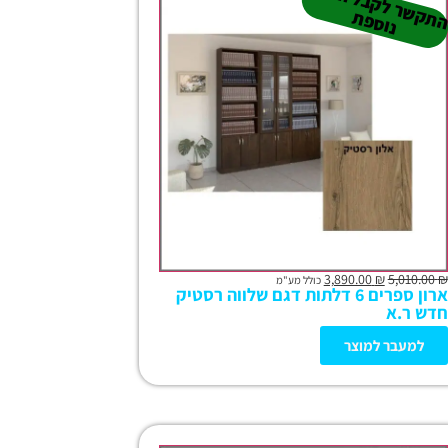
נ
ו
ת
ק
ת
3,890.00
₪
5,010.00
₪
כולל מע"מ
ארון ספרים 6 דלתות דגם שלווה רסטיק
חדש ר.א
למעבר למוצר