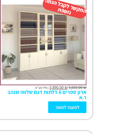
ה
ש
ר
ל
ק
ב
ל
הנ
ח
ה
נו
ס
פ
ת
ק
ת
3,890.00
₪
5,010.00
₪
כולל מע"מ
ארון ספרים 6 דלתות דגם שלווה שנהב
ר.א
למעבר למוצר