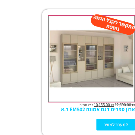
נ
ו
ת
ק
ת
10,155.00
₪
12,690.00
₪
כולל מע"מ
ארון ספרים דגם אמונה EM502 ר.א
למעבר למוצר