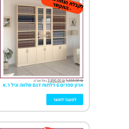
ל
ק
ב
ת
הנ
ח
ה נו
ס
פ
ת
-
ה
ת
ק
ש
ל
ר
3,890.00
₪
5,010.00
₪
כולל מע"מ
ארון ספרים 6 דלתות דגם שלווה וניל ר.א
למעבר למוצר