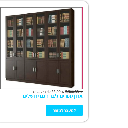
4,455.00
₪
5,500.00
₪
כולל מע"מ
ארון ספרים ג'בר דגם ירושלים
למעבר למוצר