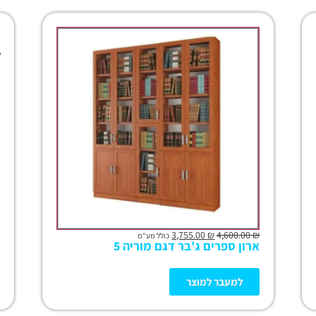
ל
ק
ב
ת
ה
ח
ה
ס
פ
ת
-
ה
ת
ק
ש
3,755.00
₪
4,600.00
₪
כולל מע"מ
ארון ספרים ג'בר דגם מוריה 5
למעבר למוצר