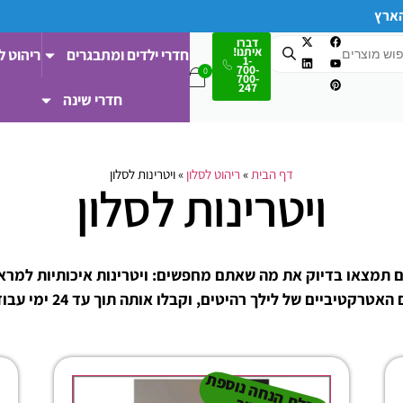
הארץ
דברו
איתנו!
חדרי ילדים ומתבגרים
ריהוט ל
1-
700-
700-
247
חדרי שינה
דף הבית
»
ריהוט לסלון
»
ויטרינות לסלון
ויטרינות לסלון
 תמצאו בדיוק את מה שאתם מחפשים: ויטרינות איכותיות למראה ס
ביים של לילך רהיטים, וקבלו אותה תוך עד 24 ימי עבודה ע"י מרכיב מקצועי.
ל
ק
ב
ת
הנ
ח
ה נו
ס
פ
ת
-
ה
ת
ק
ש