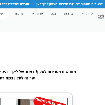
להטבות נוספות לתושבי הדרום והצפון לחץ כאן
הובלה והרכבה בכל 
אודות
ביקורות
בלוג
מדיה
צרו קשר
מחפשים ויטרינות לסלון? באתר של לילך רהיטים
ויטרינה לסלון במחירים האטרקטי
ל
ק
ב
ת
הנ
ח
ה נו
ס
פ
ת
-
ה
ת
ק
ש