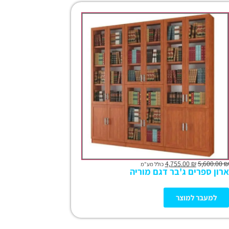
4,755.00
₪
5,600.00
₪
כולל מע"מ
ארון ספרים ג'בר דגם מוריה
למעבר למוצר