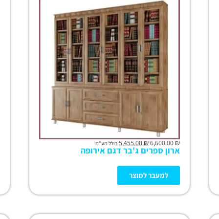
5,455.00
₪
6,600.00
₪
כולל מע"מ
ארון ספרים ג'בר דגם אירופה
למעבר למוצר