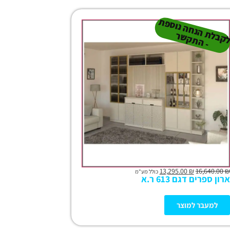
נ
 נו
ל
ר
13,295.00
₪
16,640.00
₪
כולל מע"מ
ארון ספרים דגם 613 ר.א
למעבר למוצר