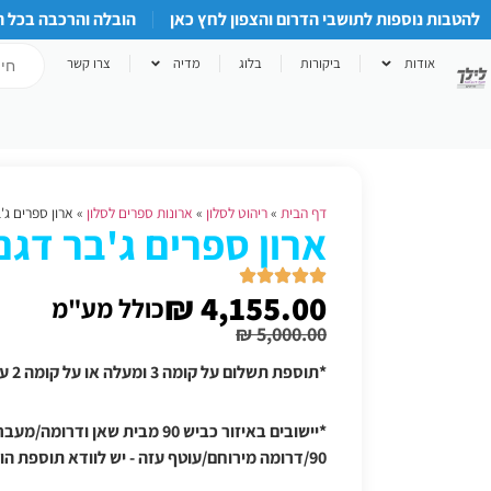
להטבות נוספות לתושבי הדרום והצפון לחץ כאן
הובלה והרכבה בכל 
אודות
ביקורות
בלוג
מדיה
צרו קשר
דף הבית
»
ריהוט לסלון
»
ארונות ספרים לסלון
»
ארון ספרים ג'ב
ארון ספרים ג'בר דגם 
₪
4,155.00
כולל מע"מ
₪
5,000.00
*תוספת תשלום על קומה 3 ומעלה או על קומה 2 על עמודים אם אין מעלית
*יישובים באיזור כביש 90 מבית שאן
90/דרומה מירוחם/עוטף עזה - יש לוודא תוספת הובלה טלפונית