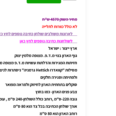
מחיר השוק 4570 ש"ח
לא כולל כוורות לתלייה
לארונות משולבים שולחן כתיבה נוספים לחץ כא
לשולחנות כתיבה נוספים לחץ כאן
ארץ ייצור : ישראל
גוף הארון בנוי מ.ד.פ. מצופה מלמין יצוק
חזיתות המגירות והדלתות עשויות מ.ד.פ מצופה מל
מסילות "קוואדרו Hettich גרמניה" ני
ולפתיחה וסגירה חלקים
סוקלים בתחתית הארון לחיזוק ולמראה מפואר
צבע פנים הארון- כמו בחוץ
גובה 220-ס"מ ,רוחב כולל השולחן-240 ס"מ , עומק-60 ס"מ
אורך שולחן הכתיבה בכל צד הוא 80 ס"מ
רוחב הארון הוא 80 ס"מ