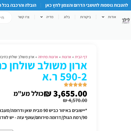
להטבות נוספות לתושבי הדרום והצפון לחץ כאן
הובלה והרכבה בכל 
אודות
ביקורות
בלוג
מדיה
צרו קשר
דף הבית
»
ארונות
»
ארונות פתיחה
»
ארון משולב שולחן כתיבה דגם -2
ארון משולב שולחן כ
590-2 ר.א
₪
3,655.00
כולל מע"מ
₪
4,570.00
*יישובים באיזור כביש 90 מבית שאן
90/רמת הגולן/דרומה מירוחם/עוטף עזה - יש לוודא תוספת הובלה טלפונית