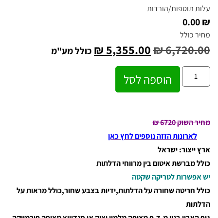
עלות תוספות/הורדות
₪ 0.00
מחיר כולל
₪
5,355.00
₪
6,720.00
כולל מע"מ
הוספה לסל
מחיר השוק 6720
₪
לארונות הזזה נוספים לחץ כאן
ארץ ייצור: ישראל
כולל מברשת איטום בין מרווחי הדלתות
יש אפשרות לטריקה שקטה
כולל חריטה שחורה על הדלתות,ידיות בצבע שחור,כולל מראות על
הדלתות
גוף הארון בנוי מ.ד.פ מצופה מלמין יצוק או סנדוויץ מצופה פורמייקה