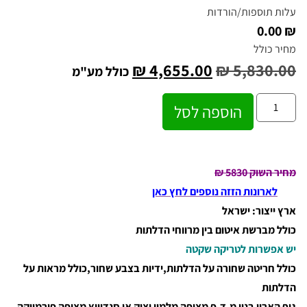
עלות תוספות/הורדות
₪ 0.00
מחיר כולל
₪
4,655.00
₪
5,830.00
כולל מע"מ
הוספה לסל
מחיר השוק 5830
₪
לארונות הזזה נוספים לחץ כאן
ארץ ייצור: ישראל
כולל מברשת איטום בין מרווחי הדלתות
יש אפשרות לטריקה שקטה
כולל חריטה שחורה על הדלתות,ידיות בצבע שחור,כולל מראות על
הדלתות
גוף הארון בנוי מ.ד.פ מצופה מלמין יצוק או סנדוויץ מצופה פורמייקה