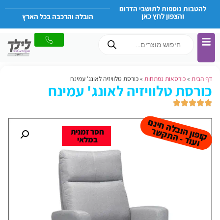
להטבות נוספות לתושבי הדרום
והצפון לחץ כאן
הובלה והרכבה בכל הארץ
דף הבית
»
כורסאות נפתחות
»
כורסת טלוויזיה לאונג' עמינח
כורסת טלוויזיה לאונג' עמינח
קו
פון
ב
ל
ה
חינ
ם
ו
עו
ד -
ה
ת
ק
ש
הו
ר
חסר זמנית
במלאי