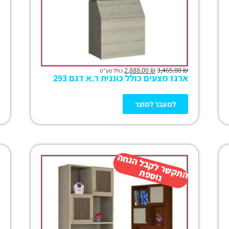
2,888.00
₪
3,465.00
₪
כולל מע"מ
ארגז מצעים כולל כוננית ר.א דגם 293
למעבר למוצר
ה
ש
ר
ל
ק
ב
ל
הנ
ח
ה
נו
ס
פ
ת
ק
ת