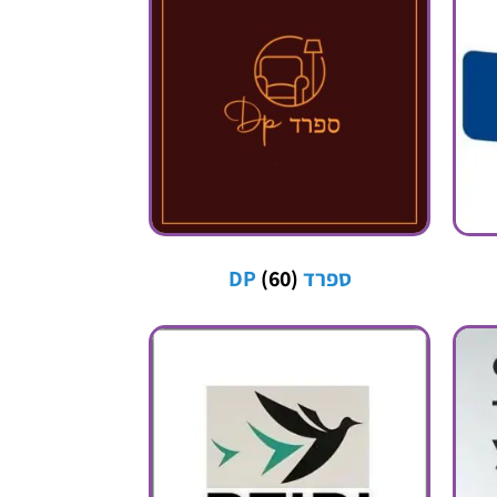
ספרד DP
(60)