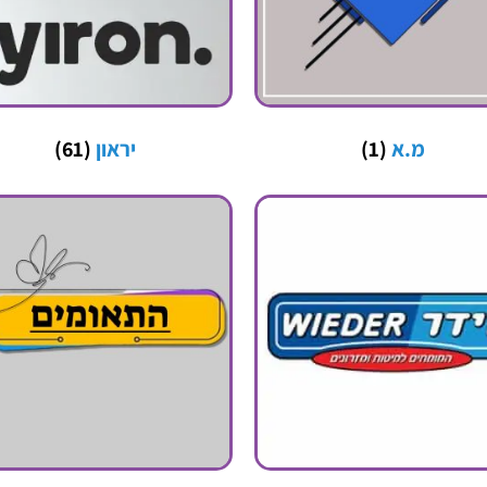
מ.א
(1)
יראון
(61)