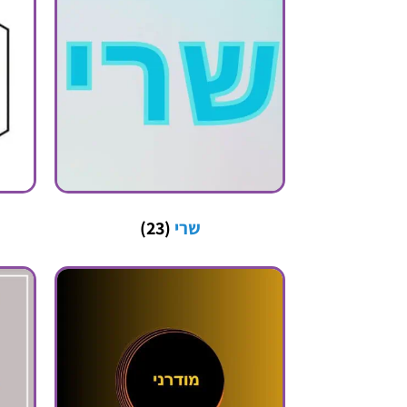
שרי
(23)