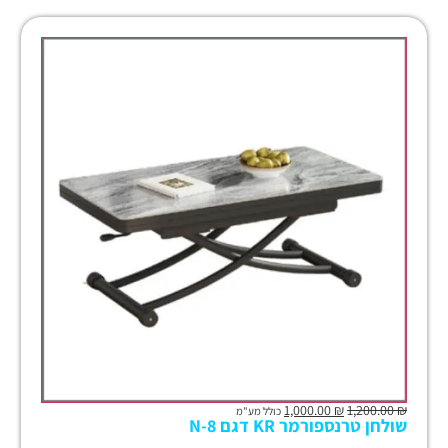
1,000.00
₪
1,200.00
₪
כולל מע"מ
שולחן טרנספורמר KR דגם N-8