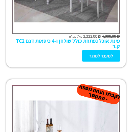
3,333.00
₪
4,000.00
₪
כולל מע"מ
פינת אוכל נפתחת כולל שולחן ו-4 כיסאות דגם TC2
ק.ר
למעבר למוצר
ל
ק
ב
ת
הנ
ח
ה נו
ס
פ
ת
-
ה
ת
ק
ש
ל
ר