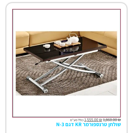
1,555.00
₪
1,860.00
₪
כולל מע"מ
שולחן טרנספורמר KR דגם N-3