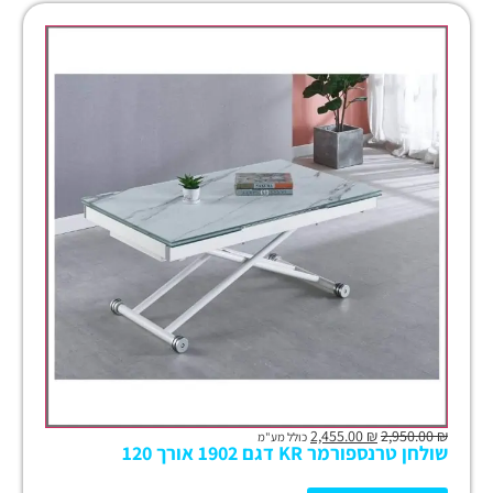
2,455.00
₪
2,950.00
₪
כולל מע"מ
שולחן טרנספורמר KR דגם 1902 אורך 120