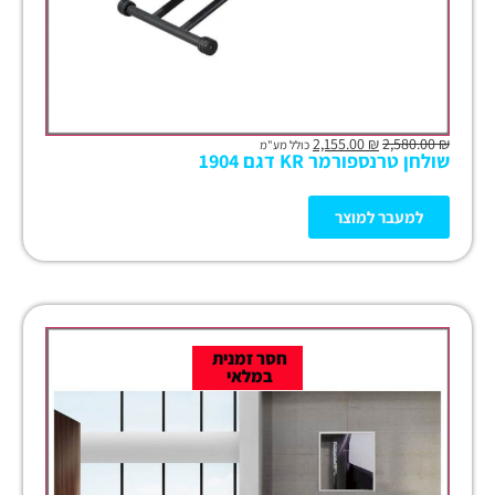
2,155.00
₪
2,580.00
₪
כולל מע"מ
שולחן טרנספורמר KR דגם 1904
למעבר למוצר
חסר זמנית
במלאי