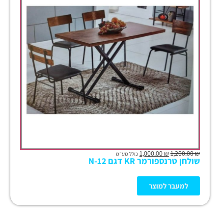
1,000.00
₪
1,200.00
₪
כולל מע"מ
שולחן טרנספורמר KR דגם N-12
למעבר למוצר