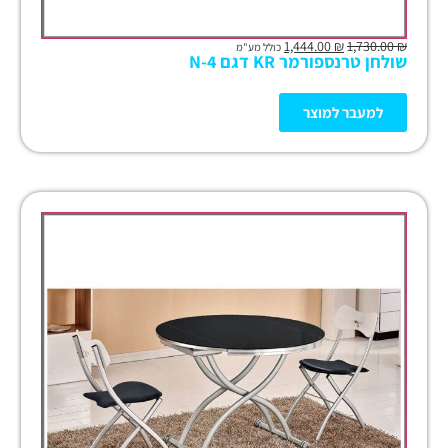
1,444.00
₪
1,730.00
₪
כולל מע"מ
שולחן טרנספורמר KR דגם N-4
למעבר למוצר