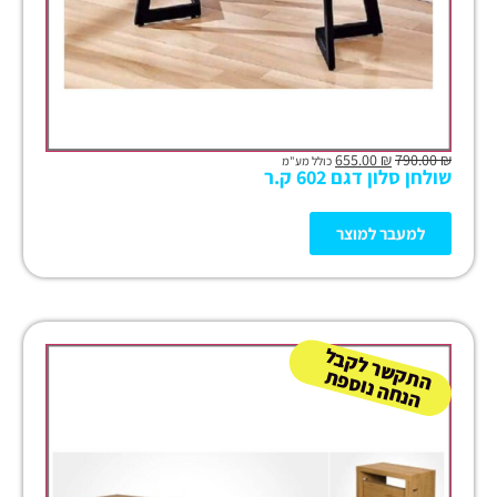
655.00
₪
790.00
₪
כולל מע"מ
שולחן סלון דגם 602 ק.ר
למעבר למוצר
ה
ש
ר
ל
ק
ב
ל
הנ
ח
ה נו
ס
פ
ת
ק
ת