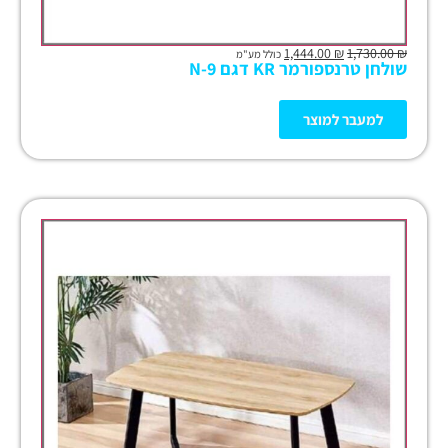
1,444.00
₪
1,730.00
₪
כולל מע"מ
שולחן טרנספורמר KR דגם N-9
למעבר למוצר