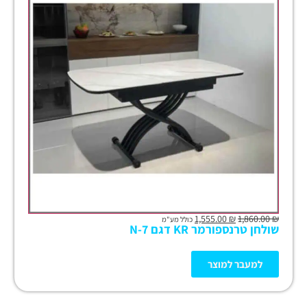
1,555.00
₪
1,860.00
₪
כולל מע"מ
שולחן טרנספורמר KR דגם N-7
למעבר למוצר