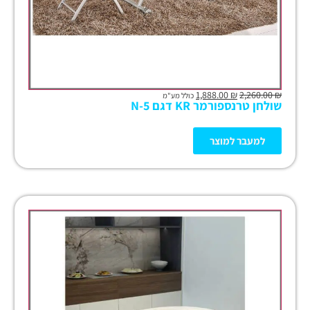
1,888.00
₪
2,260.00
₪
כולל מע"מ
שולחן טרנספורמר KR דגם N-5
למעבר למוצר