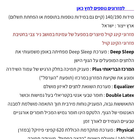
למזרונים נוספים לחץ כאן
מידות 140/190 (קיים גם במידות נוספות בתוספת או הפחתת תשלום)
ארץ ייצור : ישראל
מזרוני קינג קויל מיוצרים במפעל של עמינח במושב ניר צבי בחטיבת
מזרוני הקינג קויל
Deep Sleep
: מערכת Deep Sleep מפחיתה באופן משמעותי את
הלחצים המופעלים על הגוף הישן
המרכז הבריאותי Plus
: מעניק תמיכה בחלק הרגיש של עמוד השידרה
ומונע את שקיעת המזרון במרכזו (תופעת "הערסל")
Equalizer
: מערכת השוואת לחצים לאיזון מושלם
Double Latex
: חומר טבעי אנטי בקטריאלי בעל גמישות וכושר
התאוששות גבוה, המעניק נוחות מירבית תוך התאמה מושלמת למבנה
האנטומי של הגוף. הלטקס הינו חומר גמיש המכיל חומרים אורגניים
טבעיים העמידים לאורך זמן
Physical
: מערכת מתקדמת הכוללת 620 קפיצי פיזיקל (במזרן
140/190 ) ופועלת בשיטת "הקצה הפתוח". מעניקה תמיכה