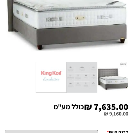
₪
7,635.00
כולל מע"מ
₪
9,160.00
דרגת קושי
*