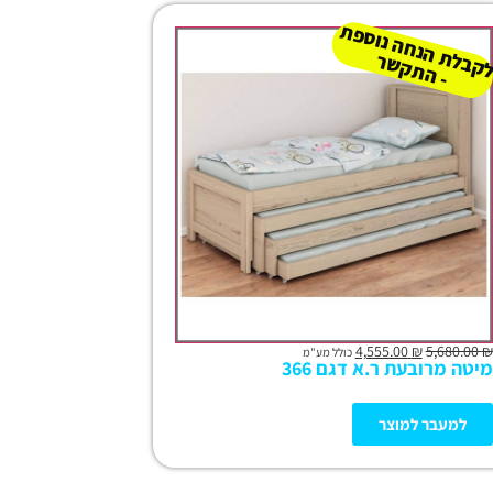
נ
 נו
ל
ר
4,555.00
₪
5,680.00
₪
כולל מע"מ
מיטה מרובעת ר.א דגם 366
למעבר למוצר