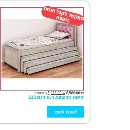
ה
ש
ר
ל
ק
ב
ל
הנ
ח
ה
נו
ס
פ
ת
ק
ת
5,255.00
₪
6,580.00
₪
כולל מע"מ
מיטה מרובעת ר.א דגם 332
למעבר למוצר