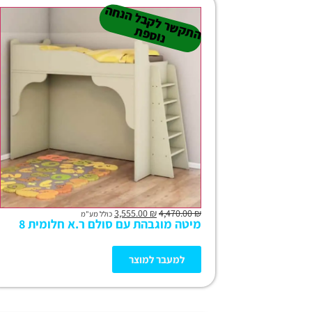
ה
ש
ר
ל
ק
ב
ל
הנ
ח
ה
נו
ס
פ
ת
ק
ת
3,555.00
₪
4,470.00
₪
כולל מע"מ
מיטה מוגבהת עם סולם ר.א חלומית 8
למעבר למוצר