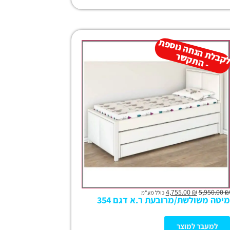
נ
 נו
ל
ר
4,755.00
₪
5,950.00
₪
כולל מע"מ
מיטה משולשת/מרובעת ר.א דגם 354
למעבר למוצר