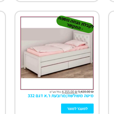
ל
ק
ב
ת
הנ
ח
ה נו
ס
פ
ת
-
ה
ת
ק
ש
ל
ר
4,355.00
₪
5,420.00
₪
כולל מע"מ
מיטה משולשת/מרובעת ר.א דגם 332
למעבר למוצר