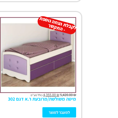
ל
ק
ב
ת
הנ
ח
ה נו
ס
פ
ת
-
ה
ת
ק
ש
ל
ר
4,355.00
₪
5,420.00
₪
כולל מע"מ
מיטה משולשת/מרובעת ר.א דגם 302
למעבר למוצר