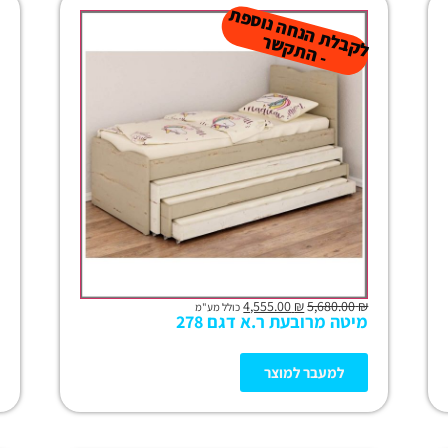
ל
ק
ב
ת
הנ
ח
ה נו
ס
פ
ת
-
ה
ת
ק
ש
ל
ר
4,555.00
₪
5,680.00
₪
כולל מע"מ
מיטה מרובעת ר.א דגם 278
למעבר למוצר