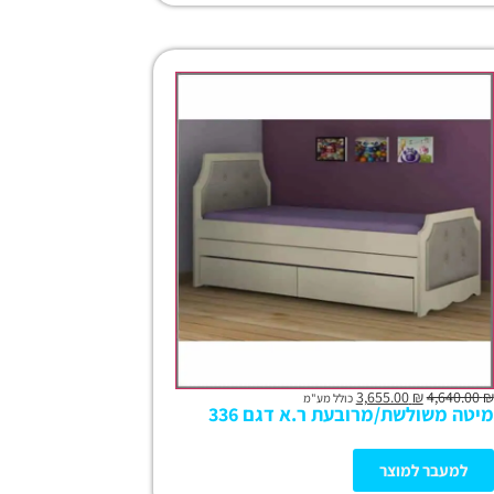
3,655.00
₪
4,640.00
₪
כולל מע"מ
מיטה משולשת/מרובעת ר.א דגם 336
למעבר למוצר