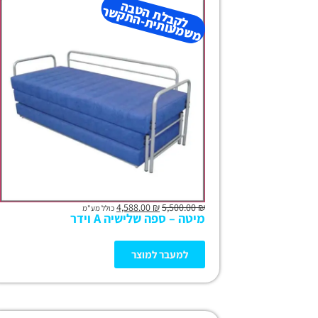
ל
ק
ב
ל
ת
ב
ה
מ
ש
מ
עו
תי
ת-
ה
ת
ק
ש
ה
ט
ר
4,588.00
₪
5,500.00
₪
כולל מע"מ
מיטה – ספה שלישיה A וידר
למעבר למוצר