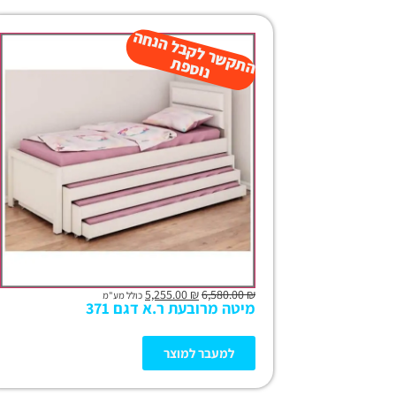
ה
ש
ר
ל
ק
ב
ל
הנ
ח
ה
נו
ס
פ
ת
ק
ת
5,255.00
₪
6,580.00
₪
כולל מע"מ
מיטה מרובעת ר.א דגם 371
למעבר למוצר