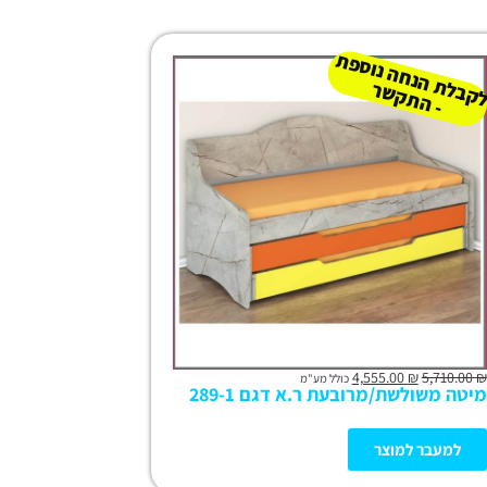
נ
 נו
ל
ר
4,555.00
₪
5,710.00
₪
כולל מע"מ
מיטה משולשת/מרובעת ר.א דגם 289-1
למעבר למוצר