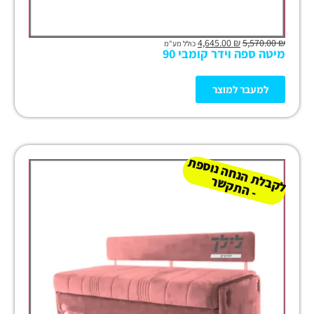
4,645.00
₪
5,570.00
₪
כולל מע"מ
מיטה ספה וידר קומבי 90
למעבר למוצר
ל
ק
ב
ת
הנ
ח
ה נו
ס
פ
ת
-
ה
ת
ק
ש
ל
ר