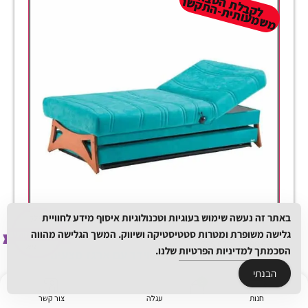
ל
ק
ב
ל
ת
ב
ה
מ
ש
מ
עו
תי
ת-
ה
ת
ק
ש
ה
ט
ר
באתר זה נעשה שימוש בעוגיות וטכנולוגיות איסוף מידע לחוויית
גלישה משופרת ומטרות סטטיסטיקה ושיווק. המשך הגלישה מהווה
4,585.00
₪
5,500.00
₪
כולל מע"מ
הסכמתך
למדיניות הפרטיות
שלנו.
מיטה-ספה דוגרי 90 כפולה וידר עם ארגז מצעים
הבנתי
למעבר למוצר
חנות
עגלה
צור קשר