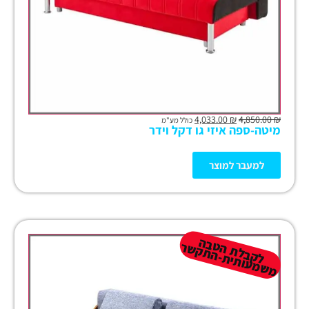
4,033.00
₪
4,850.00
₪
כולל מע"מ
מיטה-ספה איזי גו דקל וידר
למעבר למוצר
ל
ק
ב
ל
ת
ב
ה
מ
ש
מ
עו
תי
ת-
ה
ת
ק
ש
ה
ט
ר