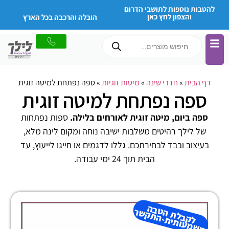
להטבות נוספות לתושבי הדרום
והצפון לחץ כאן
הובלה והרכבה בכל הארץ
דף הבית
»
חדרי שינה
»
מיטות זוגיות
»
ספה נפתחת למיטה זוגית
ספה נפתחת למיטה זוגית
ספה ביום, מיטה זוגית לאורחים בלילה.
ספות נפתחות
של לילך רהיטים משלבות ישיבה נוחה ומקום לינה מלא,
בעיצוב ובבד לבחירתכם. גללו לדגמים או חייגו לייעוץ, עד
הבית תוך 24 ימי עבודה.
ל
ק
ב
ל
ת
ב
ה
מ
ש
מ
עו
תי
ת-
ה
ת
ק
ש
ה
ט
ר