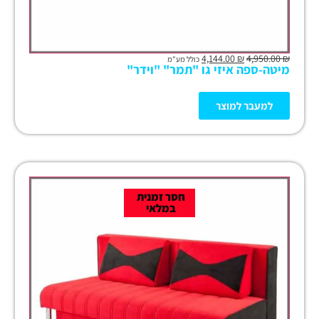
4,144.00
₪
4,950.00
₪
כולל מע"מ
מיטה-ספה איזי גו "תמר" "וידר"
למעבר למוצר
חסר זמנית
במלאי