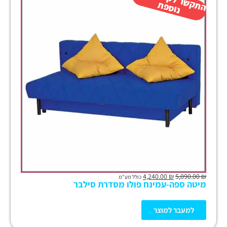
ת
ק
ת
4,240.00
₪
5,090.00
₪
כולל מע"מ
מיטה ספה-עמינח פולו מסדרת סילבר
למעבר למוצר