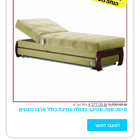
ת
ק
ת
4,377.00
₪
5,250.00
₪
כולל מע"מ
מיטה ספה סטיקר כפולה עמינח כולל ארגז מצעים
למעבר למוצר