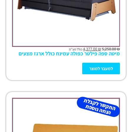
4,377.00
₪
5,250.00
₪
כולל מע"מ
מיטה ספה פילטר כפולה עמינח כולל ארגז מצעים
למעבר למוצר
ה
ת
ש
ר
ל
ק
ב
ל
ת
הנ
ח
ה נו
ס
פ
ק
ת