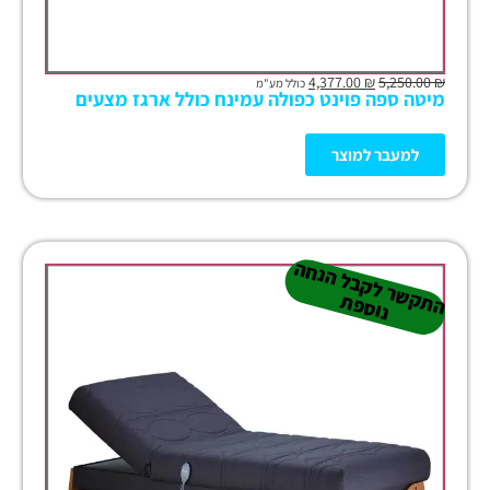
4,377.00
₪
5,250.00
₪
כולל מע"מ
מיטה ספה פוינט כפולה עמינח כולל ארגז מצעים
למעבר למוצר
ה
ש
ר
ל
ק
ב
ל
הנ
ח
ה
נו
ס
פ
ת
ק
ת