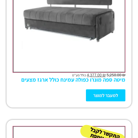
4,377.00
₪
5,250.00
₪
כולל מע"מ
מיטה ספה מונרו כפולה עמינח כולל ארגז מצעים
למעבר למוצר
ה
ש
ר
ל
ק
ב
ל
הנ
ח
ה נו
ס
פ