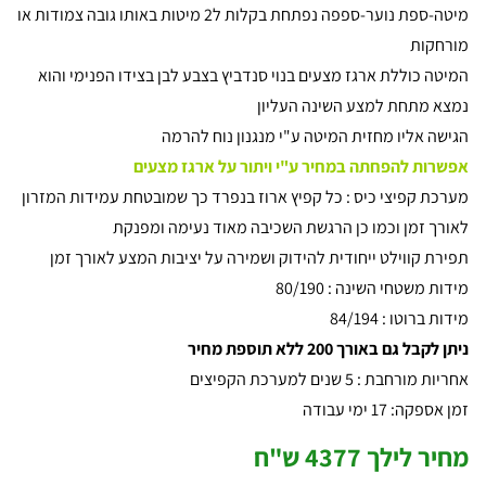
מיטה-ספת נוער-ספפה נפתחת בקלות ל2 מיטות באותו גובה צמודות או
מורחקות
המיטה כוללת ארגז מצעים בנוי סנדביץ בצבע לבן בצידו הפנימי והוא
נמצא מתחת למצע השינה העליון
הגישה אליו מחזית המיטה ע"י מנגנון נוח להרמה
אפשרות להפחתה במחיר ע"י ויתור על ארגז מצעים
מערכת קפיצי כיס : כל קפיץ ארוז בנפרד כך שמובטחת עמידות המזרון
לאורך זמן וכמו כן הרגשת השכיבה מאוד נעימה ומפנקת
תפירת קווילט ייחודית להידוק ושמירה על יציבות המצע לאורך זמן
מידות משטחי השינה : 80/190
מידות ברוטו : 84/194
ניתן לקבל גם באורך 200 ללא תוספת מחיר
אחריות מורחבת : 5 שנים למערכת הקפיצים
זמן אספקה: 17 ימי עבודה
מחיר לילך 4377 ש"ח