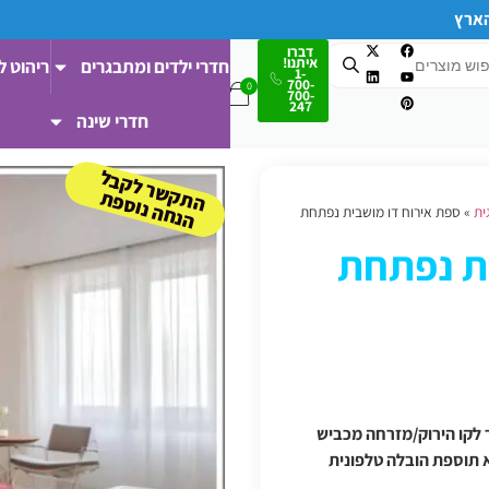
הארץ
דברו
איתנו!
חדרי ילדים ומתבגרים
ריהוט ל
1-
700-
700-
247
חדרי שינה
ה
ש
ר
ל
ק
ב
ל
הנ
ח
ה נו
ס
פ
ת
ק
ת
ית
»
ספת אירוח דו מושבית נפתחת
ת נפתחת
 ודרומה/מעבר לקו הירוק/מזרחה מכביש