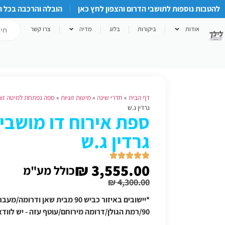
להטבות נוספות לתושבי הדרום והצפון לחץ כאן
הובלה והרכבה בכל 
אודות
ביקורות
בלוג
מדיה
צרו קשר
דף הבית
»
חדרי שינה
»
מיטות זוגיות
»
ספה נפתחת למיטה זוג
גרדין ג.ש
ספת אירוח דו מושבי
גרדין ג.ש
₪
3,555.00
כולל מע"מ
₪
4,300.00
*יישובים באיזור כביש 90 מבית שאן
90/רמת הגולן/דרומה מירוחם/עוטף עזה - יש לוודא תוספת הובלה טלפונית