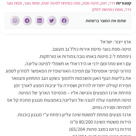
קטגוריות
וידר
,
זאפ
,
מיטה ספה
,
ספה נפתחת למיטה זוגית
,
ספות נוער
,
ספות נוער
וידר
,
ספות נפתחות לסלון
שתפו את המוצר ברשתות
ארץ ייצור: ישראל
מיטה-ספת נוער-מיטת אירוח כולל גב מעוצב.
ניפתחת ל-2 מיטות באותו גובה צמודות או מורחקות.
עם ראש מתרומם ידני או הידראולי או חשמלי למיטה עליונה.
מזרוני קפיצי אופטימל עם תמיכה האורטופדית המאפשר למזרון לספוג
את בליטות הגוף האגן והשכמות ולתמוך בשקע הגב התחתון והצוואר
תפירת קווילט ייחודית להידוק ושמירה על יציבות המצע לאורך זמן
פתיחת ארגז המצעים והגישה אליו – מהמימד הארוך של המיטה
מיטה תחתונה עולה לגובה של העליונה באמצעות מנגנון מתכת קל אפ
לפתיחה וסגירה נוחים.
ארגז מצעים מתחת למשטח שינה עליון ניפתח ע"י מנגנון בוכנות.
מידות משטחי השינה 80/200 ס"מ
מידות ברוטו במצב פתוח: 165/204