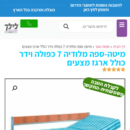
להטבות נוספות לתושבי הדרום
והצפון לחץ כאן
הובלה והרכבה בכל הארץ
דף הבית
»
ספות נוער
»
מיטה-ספה מלודיה 7 כפולה וידר כולל ארגז מצעים
מיטה-ספה מלודיה 7 כפולה וידר
כולל ארגז מצעים
ל
ק
ב
ל
ט
ב
ה
מ
ש
מ
עו
תי
ת-
ה
ת
ק
ש
ת
ה
ר