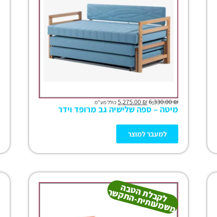
5,275.00
₪
6,330.00
₪
כולל מע"מ
מיטה – ספה שלישיה גב מרופד וידר
למעבר למוצר
ל
ק
ב
ל
ט
ב
ה
מ
ש
מ
עו
תי
ת-
ה
ת
ק
ש
ת
ה
ר