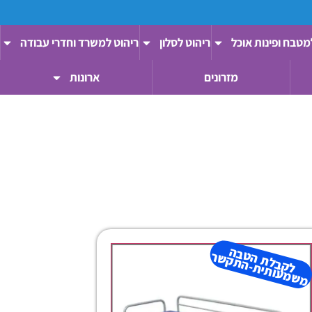
מטבח ופינות אוכל
ריהוט לסלון
ריהוט למשרד וחדרי עבודה
מזרונים
ארונות
ל
ק
ב
ל
ת
ב
ה
מ
ש
מ
עו
תי
ת-
ה
ת
ק
ש
ה
ט
ר