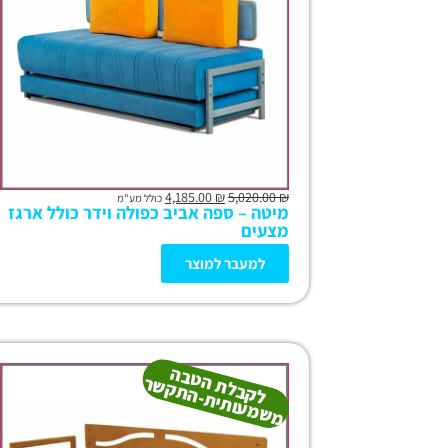
4,185.00
₪
5,020.00
₪
כולל מע"מ
מיטה – ספה אביב כפולה וידר כולל ארגז
מצעים
למעבר למוצר
ל
ק
ב
ל
ט
ב
ה
מ
ש
מ
עו
תי
ת-
ה
ת
ק
ש
ת
ה
ר