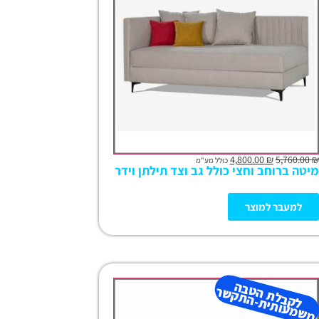
4,800.00
₪
5,760.00
₪
כולל מע"מ
מיטה ברוחב וחצי כולל גב וצד תילתן וידר
למעבר למוצר
ל
ק
ב
ל
ת
ב
ה
מ
ש
מ
עו
תי
ת-
ה
ת
ק
ש
ה
ט
ר