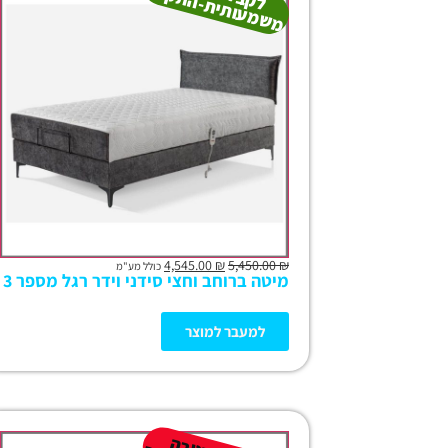
ת
ה
ר
4,545.00
₪
5,450.00
₪
כולל מע"מ
מיטה ברוחב וחצי סידני וידר רגל מספר 3
למעבר למוצר