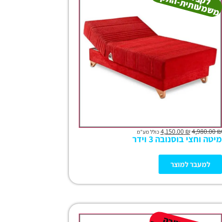
ת
ה
ר
4,150.00
₪
4,980.00
₪
כולל מע"מ
מיטה וחצי בוסנובה 3 וידר
למעבר למוצר