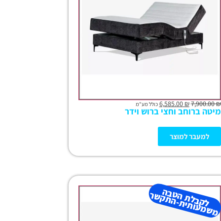
6,585.00
₪
7,900.00
₪
כולל מע"מ
מיטה ברוחב וחצי ברוש וידר
למעבר למוצר
ל
ק
ב
ל
ת
ב
ה
מ
ש
מ
עו
תי
ת-
ה
ת
ק
ש
ה
ט
ר