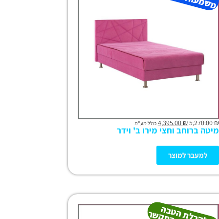
4,395.00
₪
5,270.00
₪
כולל מע"מ
מיטה ברוחב וחצי מירו ב' וידר
למעבר למוצר
ל
ק
ב
ל
ט
ב
ה
מ
ש
מ
עו
תי
ת-
ה
ת
ק
ש