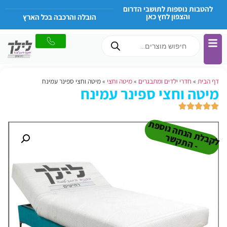
להטבות נוספות לתושבי הדרום
והצפון לחץ כאן
הובלה והרכבה בכל הארץ
דף הבית
»
חדרי ילדים ומתבגרים
»
מיטה וחצי
»
מיטה וחצי ספינר עמינח
מיטה וחצי ספינר עמינח
ל
ק
ב
ת
הנ
ח
ה נו
ס
פ
ת
-
ה
ת
ק
ש
ל
ר