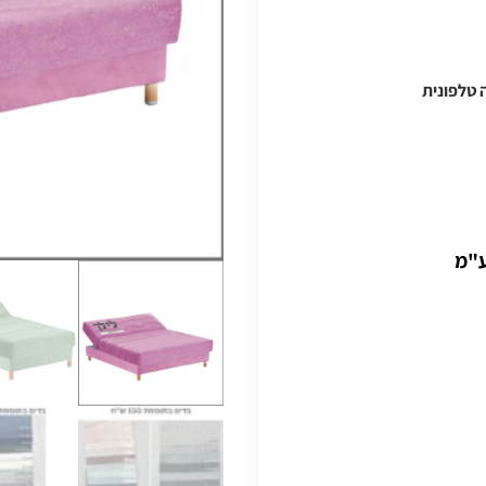
 טלפונית
ע"מ