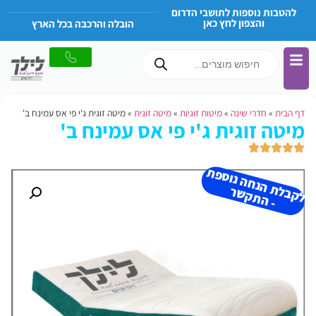
להטבות נוספות לתושבי הדרום
והצפון לחץ כאן
הובלה והרכבה בכל הארץ
דף הבית
»
חדרי שינה
»
מיטות זוגיות
»
מיטה זוגית
»
מיטה זוגית ג'י פי אס עמינח ב'
מיטה זוגית ג'י פי אס עמינח ב'
ל
ק
ב
ת
הנ
ח
ה נו
ס
פ
ת
-
ה
ת
ק
ש
ל
ר