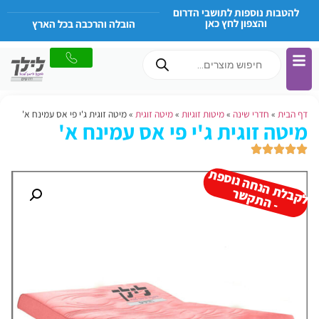
להטבות נוספות לתושבי הדרום
והצפון לחץ כאן
הובלה והרכבה בכל הארץ
דף הבית
»
חדרי שינה
»
מיטות זוגיות
»
מיטה זוגית
»
מיטה זוגית ג'י פי אס עמינח א'
מיטה זוגית ג'י פי אס עמינח א'
ל
ק
ב
ת
הנ
ח
ה נו
ס
פ
ת
-
ה
ת
ק
ש
ל
ר