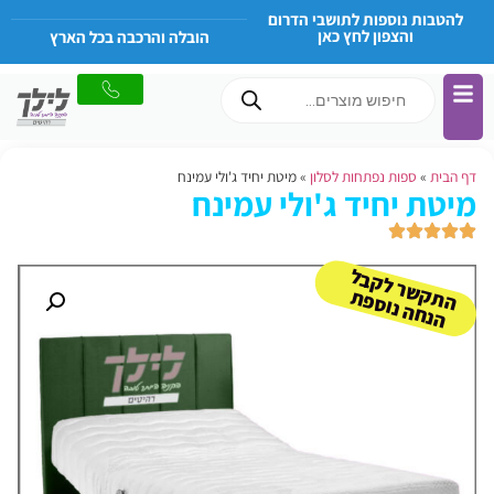
להטבות נוספות לתושבי הדרום
והצפון לחץ כאן
הובלה והרכבה בכל הארץ
דף הבית
»
ספות נפתחות לסלון
»
מיטת יחיד ג'ולי עמינח
מיטת יחיד ג'ולי עמינח
ה
ש
ר
ל
ק
ב
ל
הנ
ח
ה נו
ס
פ
ת
ק
ת