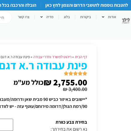
להטבות נוספות לתושבי הדרום והצפון לחץ כאן
הובלה והרכבה בכל 
אודות
ביקורות
בלוג
מדיה
צרו קשר
דף הבית
»
ריהוט למשרד וחדרי עבודה
»
פינת עבודה ר.א דגם 656-3
פינת עבודה ר.א דגם 656-3
₪
2,755.00
כולל מע"מ
₪
3,400.00
*יישובים באיזור כביש 90 מבית שאן
90/רמת הגולן/דרומה מירוחם/עוטף עזה - יש לוודא תוספת הובלה טלפונית
בחירת צבע כוורת
נא רשום את בחירתך: