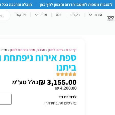
להטבות נוספות לתושבי הדרום והצפון לחץ כאן
הובלה והרכבה בכל 
אודות
ביקורות
בלוג
מדיה
צרו קשר
דף הבית
»
ריהוט לסלון
»
סלונים, ספות נפתחות לסלון
»
ספת איר
ביתנו
₪
3,155.00
כולל מע"מ
₪
4,200.00
לבחירת בד
נא רשום את בחירתך: