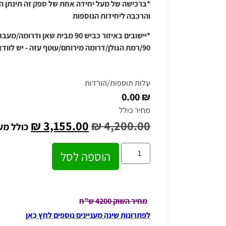
*ברכישה של מעל יחידה אחת של ספק זה תינתן ה
והרכבה ליחידות הנוספות
*יישובים באיזור כביש 90 מבית שאן
90/רמת הגולן/דרומה מירוחם/עוטף עזה - יש לוודא תוספת הובלה טלפונית
עלות תוספות/הורדות
₪ 0.00
מחיר כולל
₪
3,155.00
₪
4,200.00
כולל מע
הוספה לסל
מחיר השוק 4200 ש"ח
לפתרונות שינה מעניינים נוספים לחץ כאן