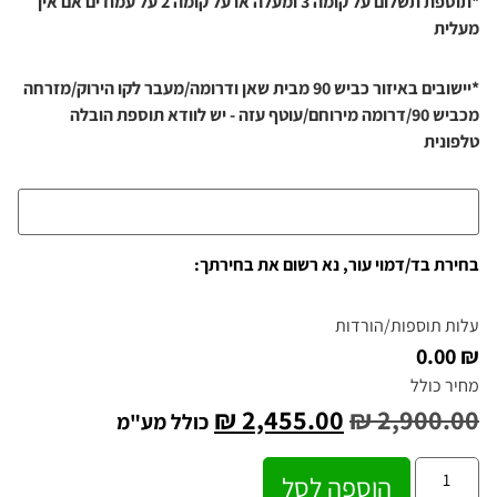
*תוספת תשלום על קומה 3 ומעלה או על קומה 2 על עמודים אם אין
מעלית
*יישובים באיזור כביש 90 מבית שאן ודרומה/מעבר לקו הירוק/מזרחה
מכביש 90/דרומה מירוחם/עוטף עזה - יש לוודא תוספת הובלה
טלפונית
בחירת בד/דמוי עור, נא רשום את בחירתך:
עלות תוספות/הורדות
₪ 0.00
מחיר כולל
₪
2,455.00
₪
2,900.00
כולל מע"מ
הוספה לסל