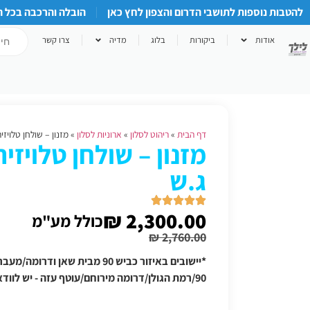
להטבות נוספות לתושבי הדרום והצפון לחץ כאן
הובלה והרכבה בכל 
אודות
ביקורות
בלוג
מדיה
צרו קשר
דף הבית
»
ריהוט לסלון
»
ארוניות לסלון
»
מזנון – שולחן טלויזיה מר
ג.ש
₪
2,300.00
כולל מע"מ
₪
2,760.00
*יישובים באיזור כביש 90 מבית שאן
90/רמת הגולן/דרומה מירוחם/עוטף עזה - יש לוודא תוספת הובלה טלפונית