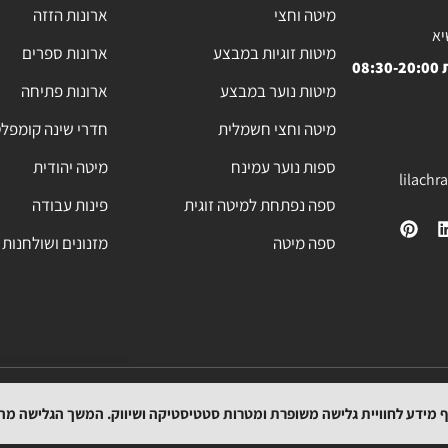
מיטה וחצי
ארונות הזזה
יא
מיטות זוגיות במבצע
ארונות ספרים
08
מיטות נוער במבצע
ארונות פתיחה
מיטה וחצי חשמלית
חדרי שינה קומפל
ספות נוער עמינח
מיטה יהודית
lilach
ספה נפתחת למיטה זוגית
פינות עבודה
ספה מיטה
מזנונים ושולחנות 
מפת האתר
תקנון
הצהרת נגישות
מדיניות החזרת המוצרים
מדיניות משלוחים
וף מידע לחוויית גלישה משופרת ומטרות סטטיסטיקה ושיווק. המשך הגלישה מ