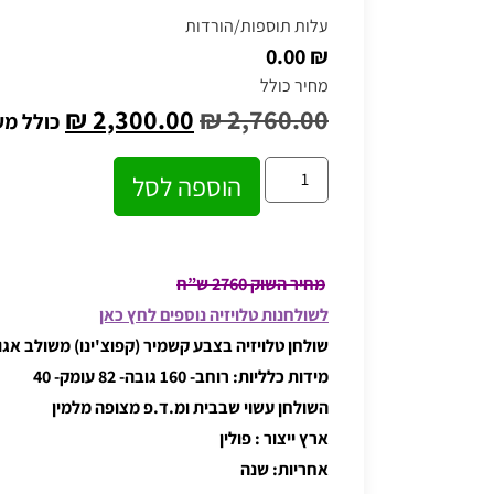
עלות תוספות/הורדות
₪ 0.00
מחיר כולל
₪
2,300.00
₪
2,760.00
כולל מ
הוספה לסל
מחיר השוק 2760 ש”ח
לשולחנות טלויזיה נוספים לחץ כאן
שולחן טלויזיה בצבע קשמיר (קפוצ'ינו) משולב אגוז
מידות כלליות: רוחב- 160 גובה- 82 עומק- 40
השולחן עשוי שבבית ומ.ד.פ מצופה מלמין
ארץ ייצור : פולין
אחריות: שנה