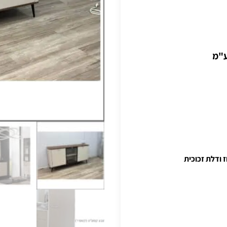
ע"מ
 ודלת זכוכית