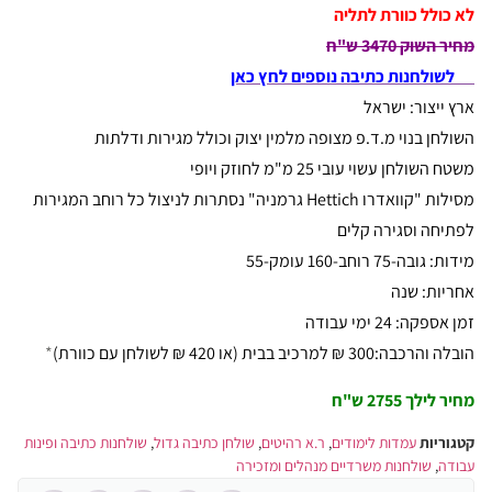
לא כולל כוורת לתליה
מחיר השוק 3470 ש"ח
לשולחנות כתיבה נוספים לחץ כאן
ארץ ייצור: ישראל
השולחן בנוי מ.ד.פ מצופה מלמין יצוק וכולל מגירות ודלתות
משטח השולחן עשוי עובי 25 מ"מ לחוזק ויופי
מסילות "קוואדרו Hettich גרמניה" נסתרות לניצול כל רוחב המגירות
לפתיחה וסגירה קלים
מידות: גובה-75 רוחב-160 עומק-55
אחריות: שנה
זמן אספקה: 24 ימי עבודה
הובלה והרכבה:300 ₪ למרכיב בבית (או 420 ₪ לשולחן עם כוורת)
*
מחיר לילך 2755 ש"ח
קטגוריות
עמדות לימודים
,
ר.א רהיטים
,
שולחן כתיבה גדול
,
שולחנות כתיבה ופינות
עבודה
,
שולחנות משרדיים מנהלים ומזכירה