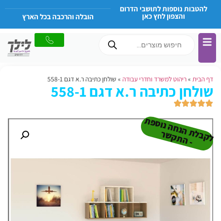
להטבות נוספות לתושבי הדרום
והצפון לחץ כאן
הובלה והרכבה בכל הארץ
דף הבית
»
ריהוט למשרד וחדרי עבודה
»
שולחן כתיבה ר.א דגם 558-1
שולחן כתיבה ר.א דגם 558-1
ל
ק
ב
ת
הנ
ח
ה נו
ס
פ
ת
-
ה
ת
ק
ש
ל
ר