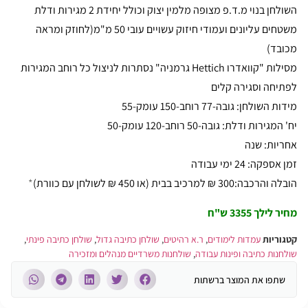
השולחן בנוי מ.ד.פ מצופה מלמין יצוק וכולל יחידת 2 מגירות ודלת
משטחים עליונים ועמודי חיזוק עשויים עובי 50 מ"מ(לחוזק ומראה
מכובד)
מסילות "קוואדרו Hettich גרמניה" נסתרות לניצול כל רוחב המגירות
לפתיחה וסגירה קלים
מידות השולחן: גובה-77 רוחב-150 עומק-55
יח' המגירות ודלת: גובה-50 רוחב-120 עומק-50
אחריות: שנה
זמן אספקה: 24 ימי עבודה
הובלה והרכבה:300 ₪ למרכיב בבית (או 450 ₪ לשולחן עם כוורת)
*
מחיר לילך 3355 ש"ח
קטגוריות
עמדות לימודים
,
ר.א רהיטים
,
שולחן כתיבה גדול
,
שולחן כתיבה פינתי
,
שולחנות כתיבה ופינות עבודה
,
שולחנות משרדיים מנהלים ומזכירה
שתפו את המוצר ברשתות