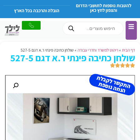
להטבות נוספות לתושבי הדרום
והצפון לחץ כאן
הובלה והרכבה בכל הארץ
דף הבית
»
ריהוט למשרד וחדרי עבודה
»
שולחן כתיבה פינתי ר.א דגם 527-5
שולחן כתיבה פינתי ר.א דגם 527-5
ה
ת
ש
ר
ל
ק
ב
ל
ת
הנ
ח
ה נו
ס
פ
ק
ת