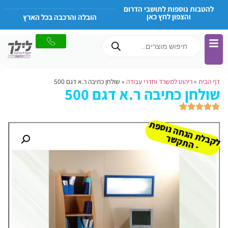
להטבות נוספות לתושבי הדרום
והצפון לחץ כאן
הובלה והרכבה בכל הארץ
דף הבית
»
ריהוט למשרד וחדרי עבודה
»
שולחן כתיבה ר.א דגם 500
שולחן כתיבה ר.א דגם 500
ל
ק
ב
ת
הנ
ח
ה נו
ס
פ
ת
-
ה
ת
ק
ש
ל
ר