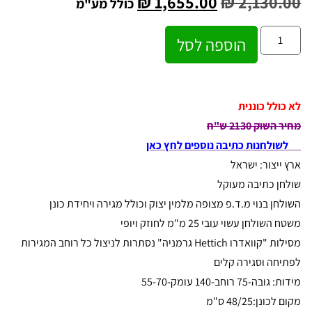
₪
1,655.00
₪
2,130.00
כולל מע"מ
הוספה לסל
לא כולל כוננית
מחיר השוק 2130 ש"ח
לשולחנות כתיבה נוספים לחץ כאן
ארץ ייצור: ישראל
שולחן כתיבה מעוקל
השולחן בנוי מ.ד.פ מצופה מלמין יצוק וכולל מגירה ויחידת כונן
משטח השולחן עשוי עובי 25 מ"מ לחוזק ויופי
מסילות "קוואדרו Hettich גרמניה" נסתרות לניצול כל רוחב המגירות
לפתיחה וסגירה קלים
מידות: גובה-75 רוחב-140 עומק-55-70
מקום לכונן:48/25 ס"מ