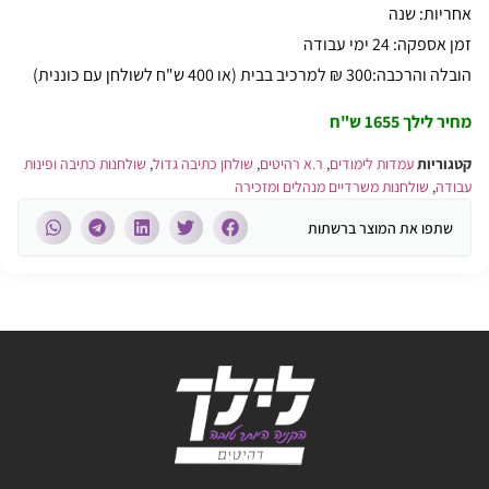
אחריות: שנה
זמן אספקה: 24 ימי עבודה
הובלה והרכבה:300 ₪ למרכיב בבית (או 400 ש"ח לשולחן עם כוננית)
מחיר לילך 1655 ש"ח
קטגוריות
עמדות לימודים
,
ר.א רהיטים
,
שולחן כתיבה גדול
,
שולחנות כתיבה ופינות
עבודה
,
שולחנות משרדיים מנהלים ומזכירה
שתפו את המוצר ברשתות