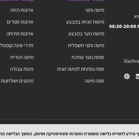
מיטה וחצי
ארונות הזזה
יא
מיטות זוגיות במבצע
ארונות ספרים
08
מיטות נוער במבצע
ארונות פתיחה
מיטה וחצי חשמלית
חדרי שינה קומפל
ספות נוער עמינח
מיטה יהודית
lilach
ספה נפתחת למיטה זוגית
פינות עבודה
ספה מיטה
מזנונים ושולחנות 
מפת האתר
תקנון
הצהרת נגישות
מדיניות החזרת המוצרים
מדיניות משלוחים
וף מידע לחוויית גלישה משופרת ומטרות סטטיסטיקה ושיווק. המשך הגלישה מ