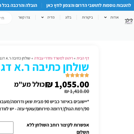
להטבות נוספות לתושבי הדרום והצפון לחץ כאן
הובלה והרכבה בכל 
אודות
ביקורות
בלוג
מדיה
צרו קשר
דף הבית
»
ריהוט למשרד וחדרי עבודה
»
שולחן כתיבה ר.א דגם 49-1
שולחן כתיבה ר.א דגם 9-1
₪
1,055.00
כולל מע"מ
₪
1,410.00
*יישובים באיזור כביש 90 מבית שאן
90/רמת הגולן/דרומה מירוחם/עוטף עזה - יש לוודא תוספת הובלה טלפונית
אפשרות לקיצור רוחב השולחן ללא
תשלום