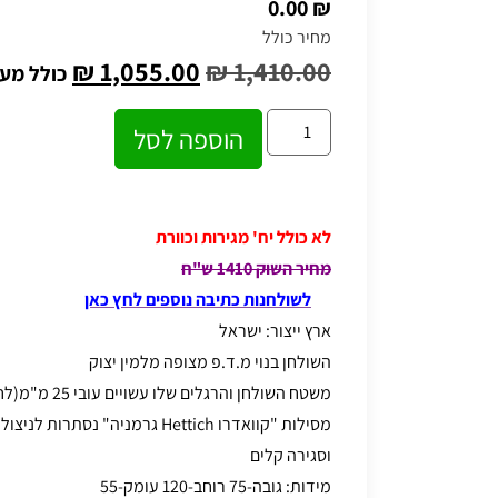
₪ 0.00
מחיר כולל
₪
1,055.00
₪
1,410.00
כולל מע
הוספה לסל
לא כולל יח' מגירות וכוורת
מחיר השוק 1410 ש"ח
לשולחנות כתיבה נוספים לחץ כאן
ארץ ייצור: ישראל
השולחן בנוי מ.ד.פ מצופה מלמין יצוק
משטח השולחן והרגלים שלו עשויים עובי 25 מ"מ(לחוזק ויופי)
מסילות "קוואדרו Hettich גרמניה" נ
וסגירה קלים
מידות: גובה-75 רוחב-120 עומק-55