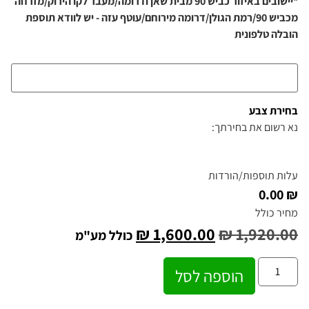
*יישובים באיזור כביש 90 מבית שאן ודרומה/מעבר לקו הירוק/מזרחה
מכביש 90/רמת הגולן/דרומה מירוחם/עוטף עזה - יש לוודא תוספת
הובלה טלפונית
בחירת צבע
נא רשום את בחירתך:
עלות תוספות/הורדות
₪ 0.00
מחיר כולל
₪
1,600.00
₪
1,920.00
כולל מע"מ
הוספה לסל