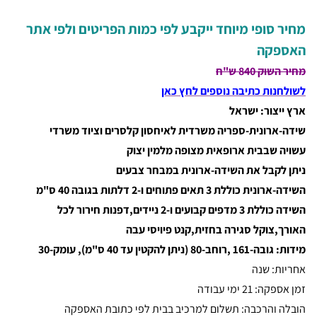
מחיר סופי מיוחד ייקבע לפי כמות הפריטים ולפי אתר
האספקה
מחיר השוק 840 ש"ח
לשולחנות כתיבה נוספים לחץ כאן
ארץ ייצור: ישראל
שידה-ארונית-ספריה משרדית לאיחסון קלסרים וציוד משרדי
עשויה שבבית ארופאית מצופה מלמין יצוק
ניתן לקבל את השידה-ארונית במבחר צבעים
השידה-ארונית כוללת 3 תאים פתוחים ו-2 דלתות בגובה 40 ס"מ
השידה כוללת 3 מדפים קבועים ו-2 ניידים,דפנות חירור לכל
האורך,צוקל סגירה בחזית,קנט פיויסי עבה
מידות: גובה-161 ,רוחב-80 (ניתן להקטין עד 40 ס"מ), עומק-30
אחריות: שנה
זמן אספקה: 21 ימי עבודה
הובלה והרכבה: תשלום למרכיב בבית לפי כתובת האספקה