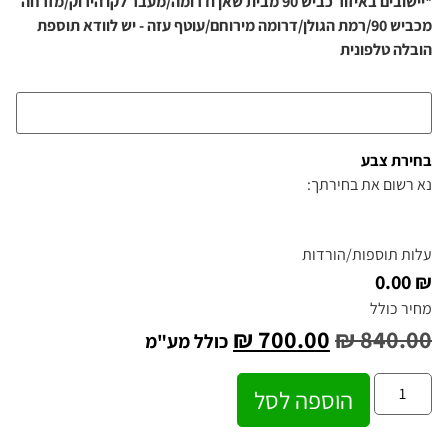
*יישובים באיזור כביש 90 מבית שאן ודרומה/מעבר לקו הירוק/מזרחה
מכביש 90/רמת הגולן/דרומה מירוחם/עוטף עזה - יש לוודא תוספת
הובלה טלפונית
בחירת צבע
נא רשום את בחירתך:
עלות תוספות/הורדות
₪ 0.00
מחיר כולל
₪
700.00
₪
840.00
כולל מע"מ
הוספה לסל