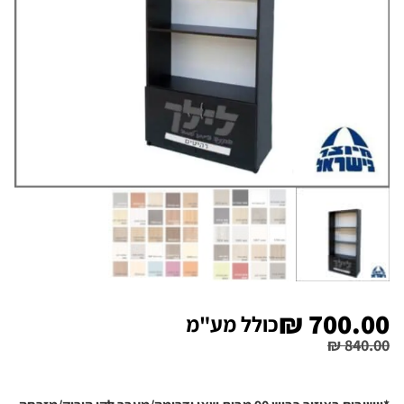
₪
700.00
כולל מע"מ
₪
840.00