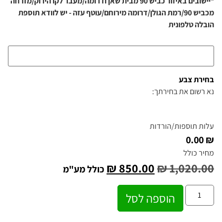
*יישובים באיזור כביש 90 מבית שאן ודרומה/מעבר לקו הירוק/מזרחה
מכביש 90/רמת הגולן/דרומה מירוחם/עוטף עזה - יש לוודא תוספת
הובלה טלפונית
בחירת צבע
נא רשום את בחירתך:
עלות תוספות/הורדות
₪ 0.00
מחיר כולל
₪
850.00
₪
1,020.00
כולל מע"מ
הוספה לסל