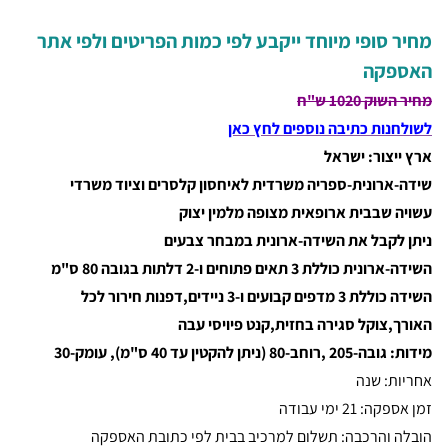
מחיר סופי מיוחד ייקבע לפי כמות הפריטים ולפי אתר
האספקה
מחיר השוק 1020 ש"ח
לשולחנות כתיבה נוספים לחץ כאן
ארץ ייצור: ישראל
שידה-ארונית-ספריה משרדית לאיחסון קלסרים וציוד משרדי
עשויה שבבית ארופאית מצופה מלמין יצוק
ניתן לקבל את השידה-ארונית במבחר צבעים
השידה-ארונית כוללת 3 תאים פתוחים ו-2 דלתות בגובה 80 ס"מ
השידה כוללת 3 מדפים קבועים ו-3 ניידים,דפנות חירור לכל
האורך,צוקל סגירה בחזית,קנט פיויסי עבה
מידות: גובה-205 ,רוחב-80 (ניתן להקטין עד 40 ס"מ), עומק-30
אחריות: שנה
זמן אספקה: 21 ימי עבודה
הובלה והרכבה: תשלום למרכיב בבית לפי כתובת האספקה