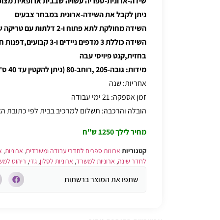
שידה-ארונית-ספריה
עשויה שבבית ארופאית מצופה
ניתן לקבל את השידה-ארונית במבחר צבעים
השידה מחולקת לתא פתוח ו-2 דלתות עם טריקה שקטה
השידה כוללת 3 מדפים ניידים
בחזית,קנט פיויסי עבה
מידות: גובה-205 ,רוחב-80 (ניתן להקטין עד 40 ס"מ), עומק-40
אחריות: שנה
זמן אספקה: 21 ימי עבודה
הובלה והרכבה: תשלום למרכיב בבית לפי כתובת 
מחיר לילך 1250 ש"ח
קטגוריות
ארונות ספרים לחדרי עבודה ומשרדים
,
ארוניות
,
א
לחדר שינה
,
ארוניות למשרד
,
ארוניות לסלון
,
גדי
,
ריהוט למש
שתפו את המוצר ברשתות