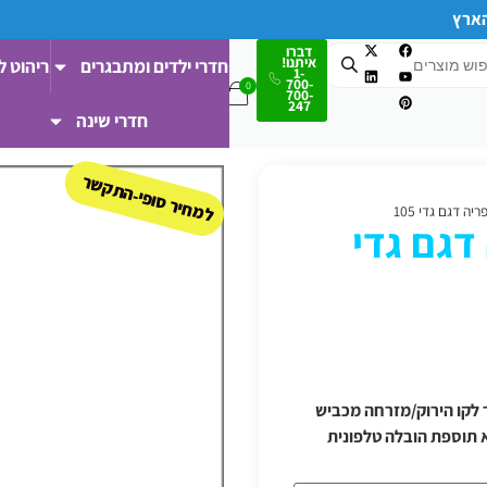
הארץ
דברו
איתנו!
חדרי ילדים ומתבגרים
ריהוט ל
1-
700-
700-
247
חדרי שינה
למחיר סופי-התקשר
ה דגם גדי 105
דגם גדי
 ודרומה/מעבר לקו הירוק/מזרחה מכביש