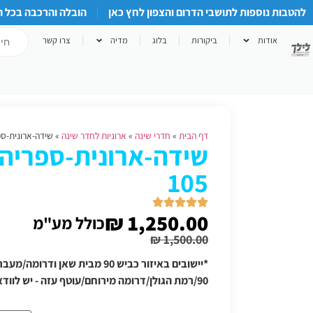
להטבות נוספות לתושבי הדרום והצפון לחץ כאן
הובלה והרכבה בכל 
אודות
ביקורות
בלוג
מדיה
צרו קשר
דף הבית
»
חדרי שינה
»
ארוניות לחדר שינה
»
שידה-ארונית-ספרי
שידה-ארונית-ספריה 
105
₪
1,250.00
כולל מע"מ
₪
1,500.00
*יישובים באיזור כביש 90 מבית שאן
90/רמת הגולן/דרומה מירוחם/עוטף עזה - יש לוודא תוספת הובלה טלפונית