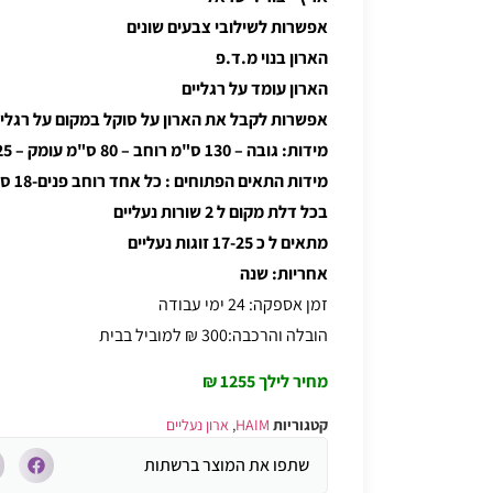
אפשרות לשילובי צבעים שונים
הארון בנוי מ.ד.פ
הארון עומד על רגליים
אפשרות לקבל את הארון על סוקל במקום על רגליי
מידות: גובה – 130 ס"מ רוחב – 80 ס"מ עומק – 25 ס"מ
מידות התאים הפתוחים : כל אחד רוחב פנים-18 ס"מ גובה פנים-24 ס"מ
בכל דלת מקום ל 2 שורות נעליים
מתאים ל כ 17-25 זוגות נעליים
אחריות: שנה
זמן אספקה: 24 ימי עבודה
הובלה והרכבה:300 ₪ למוביל בבית
מחיר לילך 1255 ₪
קטגוריות
HAIM
,
ארון נעליים
שתפו את המוצר ברשתות