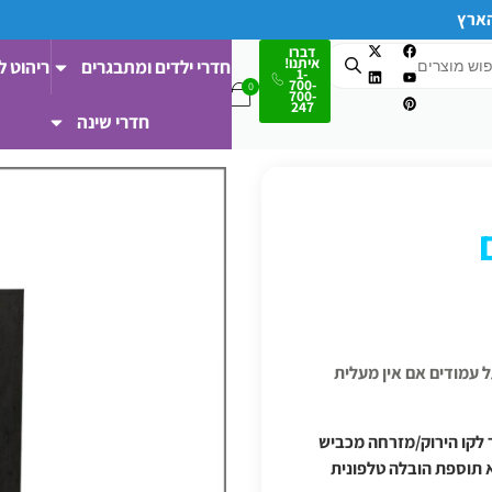
הארץ
דברו
איתנו!
חדרי ילדים ומתבגרים
ריהוט ל
1-
700-
700-
247
חדרי שינה
 ודרומה/מעבר לקו הירוק/מזרחה מכביש