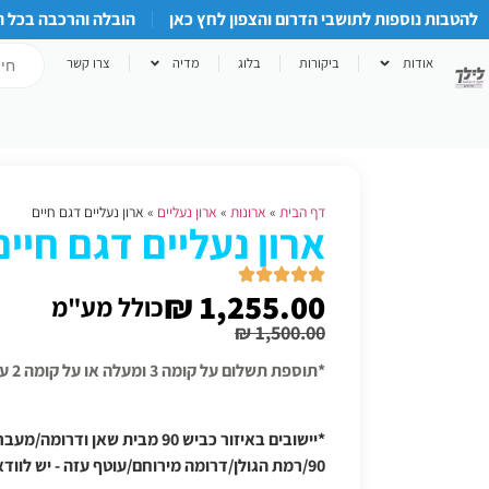
להטבות נוספות לתושבי הדרום והצפון לחץ כאן
הובלה והרכבה בכל 
אודות
ביקורות
בלוג
מדיה
צרו קשר
דף הבית
»
ארונות
»
ארון נעליים
»
ארון נעליים דגם חיים
ארון נעליים דגם חיים
₪
1,255.00
כולל מע"מ
₪
1,500.00
*תוספת תשלום על קומה 3 ומעלה או על קומה 2 על עמודים אם אין מעלית
*יישובים באיזור כביש 90 מבית שאן
90/רמת הגולן/דרומה מירוחם/עוטף עזה - יש לוודא תוספת הובלה טלפונית