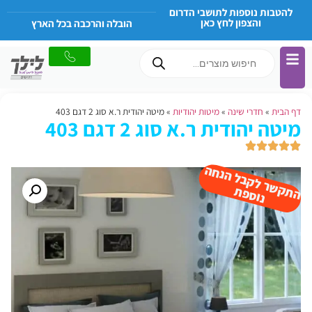
להטבות נוספות לתושבי הדרום
והצפון לחץ כאן
הובלה והרכבה בכל הארץ
דף הבית
»
חדרי שינה
»
מיטות יהודיות
»
מיטה יהודית ר.א סוג 2 דגם 403
מיטה יהודית ר.א סוג 2 דגם 403
ה
ש
ר
ל
ק
ב
ל
הנ
ח
ה
נו
ס
פ
ת
ק
ת