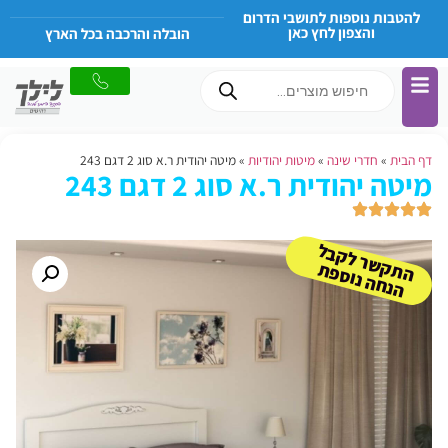
להטבות נוספות לתושבי הדרום
והצפון לחץ כאן
הובלה והרכבה בכל הארץ
דף הבית
»
חדרי שינה
»
מיטות יהודיות
»
מיטה יהודית ר.א סוג 2 דגם 243
מיטה יהודית ר.א סוג 2 דגם 243
ה
ש
ר
ל
ק
ב
ל
הנ
ח
ה נו
ס
פ
ת
ק
ת