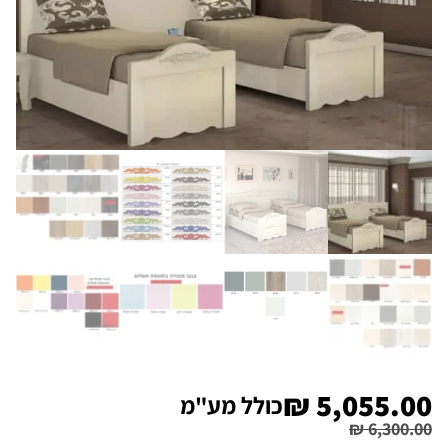
₪
5,055.00
כולל מע"מ
₪
6,300.00