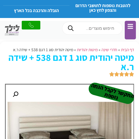
להטבות נוספות לתושבי הדרום
והצפון לחץ כאן
הובלה והרכבה בכל הארץ
דף הבית
»
חדרי שינה
»
מיטות יהודיות
»
מיטה יהודית סוג 1 דגם 538 + שידה ר.א
מיטה יהודית סוג 1 דגם 538 + שידה
ר.א
ה
ש
ר
ל
ק
ב
ל
הנ
ח
ה
נו
ס
פ
ת
ק
ת