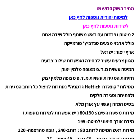
מחיר השוק 6910
₪
למיטות יהודית נוספות לחץ כאן
לשידות נוספות לחץ כאן
2 מיטות נפרדות עם ראש משותף כולל שידה אחת
כולל ארגזי מצעים סנדביץ' פורמייקה
ארץ ייצור: ישראל
מגוון צבעים עשיר לבחירה ואפשרות שילוב צבעים
המיטה עשויה מ.ד.פ מצופה מלמין יצוק
חזיתות המגירות עשויות מ.ד.פ מצופה מלמין יצוק
מסילות "קוואדרו Hettich גרמניה" נסתרות לניצול כל רוחב המגירות
ולפתיחה וסגירה חלקים
בסיס המזרון עשוי עץ אורן מלא
מידות משטח השינה: 80/190 ( יש אפשרות למידות נוספות )
מידת אורך חיצוני למיטה: 195
מידות ראש המיטה לרוחב 80 : רוחב-240 , גובה מהרצפה- 120
מידות השידה : רוחב – 60 גובה – 48 עומק – 35