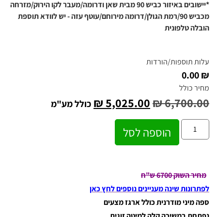
*יישובים באיזור כביש 90 מבית שאן ודרומה/מעבר לקו הירוק/מזרחה
מכביש 90/רמת הגולן/דרומה מירוחם/עוטף עזה - יש לוודא תוספת
הובלה טלפונית
עלות תוספות/הורדות
₪ 0.00
מחיר כולל
₪
5,025.00
₪
6,700.00
כולל מע"מ
הוספה לסל
מחיר השוק 6700 ש"ח
לפתרונות שינה מעניינים נוספים לחץ כאן
ספה מיני מודרנית כולל ארגז מצעים
נפתחת במשיכה קלה למיטה זוגית