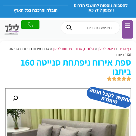
להטבות נוספות לתושבי הדרום
והצפון לחץ כאן
הובלה והרכבה בכל הארץ
דף הבית
»
ריהוט לסלון
»
סלונים, ספות נפתחות לסלון
»
ספת אירוח ניפתחת סנייטה
160 ביתנו
ספת אירוח ניפתחת סנייטה 160
ביתנו
ה
ת
ר
ל
ק
ב
ל
הנ
ח
ה
מיו
ח
ד
ק
ש
ת