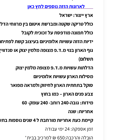
לארונות הזזה נוספים לחץ כאן
ארץ ייצור: ישראל
כולל טריקה שקטה ומברשת איטום בין מרווחי הדל
כולל תמונה מודפסת על זכוכית לקובל
ידיות הזזה עשויות אלומיניום בעיצוב קשת לפתיחה
גוף הארון בנוי מ.ד.פ מצופה מלמין יצוק או סנדוו
תשלום)
הדלתות עשויות מ.ד.פ מצופה מלמין יצוק
מסילות הארון עשויות אלומיניום
סוקל בתחתית הארון לחיזוק ולמראה מפואר
צבע פנים הארון – כמו בחוץ
מידות: גובה-240 רוחב- 240 עומק- 60
אחריות: שנה
קיימת כעת אחריות מורחבת ל 4 שנים נוספות בתשלום דמי ביקור בלבד
זמן אספקה: 24 ימי עבודה
הובלה והרכבה:650 ₪ למרכיב בבית
*