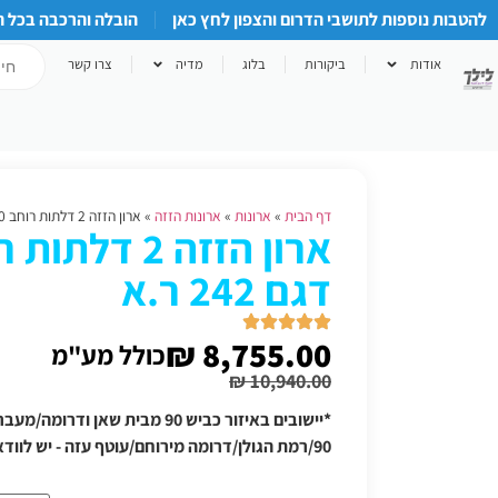
להטבות נוספות לתושבי הדרום והצפון לחץ כאן
הובלה והרכבה בכל 
אודות
ביקורות
בלוג
מדיה
צרו קשר
דף הבית
»
ארונות
»
ארונות הזזה
»
ארון הזזה 2 דלתות רוחב 240 דגם 242 ר.א
דגם 242 ר.א
₪
8,755.00
כולל מע"מ
₪
10,940.00
*יישובים באיזור כביש 90 מבית שאן
90/רמת הגולן/דרומה מירוחם/עוטף עזה - יש לוודא תוספת הובלה טלפונית