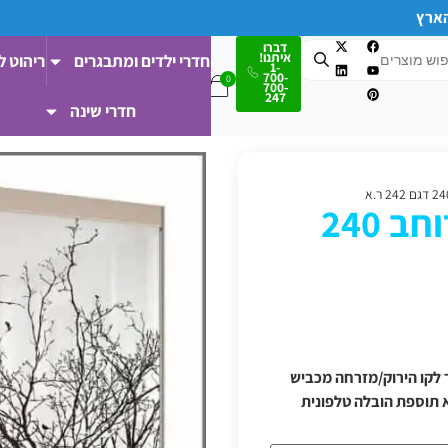
הארץ
דברו
איתנו!
חדרי ילדים ומתבגרים
ריהוט ל
1-
700-
700-
247
חדרי שינה
ארון הזזה 2 דלתות רוחב 240
 ודרומה/מעבר לקו הירוק/מזרחה מכביש