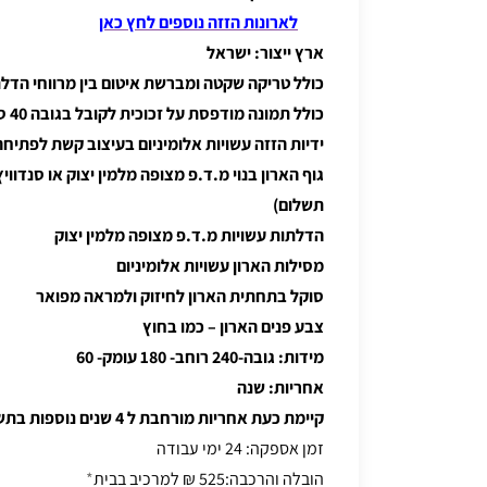
לארונות הזזה נוספים לחץ כאן
ארץ ייצור: ישראל
כולל טריקה שקטה ומברשת איטום בין מרווחי הדל
כולל תמונה מודפסת על זכוכית לקובל בגובה 40 ס"מ
ידיות הזזה עשויות אלומיניום בעיצוב קשת לפתיחה
גוף הארון בנוי מ.ד.פ מצופה מלמין יצוק או סנדוו
תשלום)
הדלתות עשויות מ.ד.פ מצופה מלמין יצוק
מסילות הארון עשויות אלומיניום
סוקל בתחתית הארון לחיזוק ולמראה מפואר
צבע פנים הארון – כמו בחוץ
מידות: גובה-240 רוחב- 180 עומק- 60
אחריות: שנה
קיימת כעת אחריות מורחבת ל 4 שנים נוספות בתשלום דמי ביקור בלבד
זמן אספקה: 24 ימי עבודה
הובלה והרכבה:525 ₪ למרכיב בבית
*