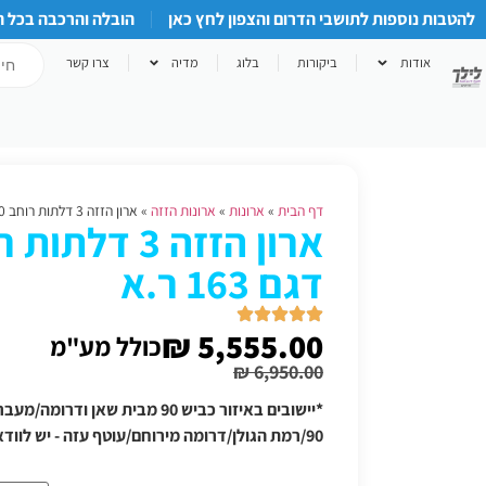
להטבות נוספות לתושבי הדרום והצפון לחץ כאן
הובלה והרכבה בכל 
אודות
ביקורות
בלוג
מדיה
צרו קשר
דף הבית
»
ארונות
»
ארונות הזזה
»
ארון הזזה 3 דלתות רוחב 180 דגם 163 ר.א
דגם 163 ר.א
₪
5,555.00
כולל מע"מ
₪
6,950.00
*יישובים באיזור כביש 90 מבית שאן
90/רמת הגולן/דרומה מירוחם/עוטף עזה - יש לוודא תוספת הובלה טלפונית